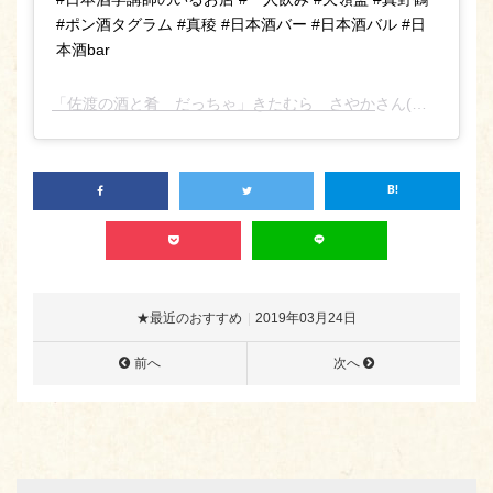
#ポン酒タグラム #真稜 #日本酒バー #日本酒バル #日
本酒bar
「佐渡の酒と肴 だっちゃ」きたむら さやか
さん(@sado_daccha_sa_ya_ka_)がシェアした投稿 –
★最近のおすすめ
2019年03月24日
前へ
次へ