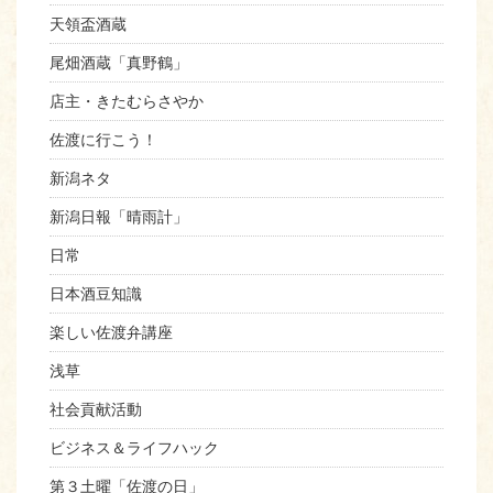
天領盃酒蔵
尾畑酒蔵「真野鶴」
店主・きたむらさやか
佐渡に行こう！
新潟ネタ
新潟日報「晴雨計」
日常
日本酒豆知識
楽しい佐渡弁講座
浅草
社会貢献活動
ビジネス＆ライフハック
第３土曜「佐渡の日」