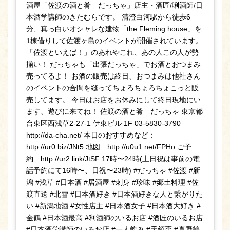
酒屋「佐渡の酒と肴 だっちゃ」店主・酒匠/唎酒師/日
本酒学講師のきたむらです。 清澄白河駅から徒歩6
分、真っ白いオシャレな建物「the Fleming house」を
1棟借りして佐渡ヶ島のイベントが開催されています。
「佐渡といえば！」のあれやこれ、あの人この人が勢
揃い！ だっちゃも「出張だっちゃ」でお酒とおつまみ
売ってるよ！ お酒の販売は終日、おつまみは他社さん
のイベントの合間を縫ってちょろちょろちょこっと販
売してます。 今日はお店をお休みにして終日現地にい
ます、遊びに来てね！ 佐渡の酒と肴 だっちゃ 東京都
台東区西浅草2-27-1 伊東ビル 1F 03-5830-3790
http://da-cha.net/ 本日のおすすめなど：
http://ur0.biz/JNt5 地図 http://u0u1.net/FPHo ご予
約 http://ur2.link/JtSF 17時〜24時(土日祝は事前の電
話予約にて16時〜、日祝〜23時) #だっちゃ #佐渡 #新
潟 #浅草 #日本酒 #居酒屋 #刺身 #珍味 #郷土料理 #佐
渡直送 #北雪 #日本酒好き #日本酒好きな人と繋がりた
い #新潟地酒 #女性店主 #日本酒女子 #日本酒大好き #
金鶴 #日本酒最高 #利酒師のいるお店 #酒匠のいるお店
#日本酒学講師のいるお店 #一人飲み #天領盃 #真野鶴