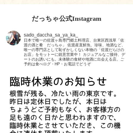
だっちゃ公式Instagram
sado_daccha_sa_ya_ka_
日本で唯一の佐渡ヶ島専門郷土料理店、台東区西浅草「佐
渡の酒と肴 だっちゃ」
佐渡産直鮮魚、珍味、地酒など、
唯一の専門店として恥ずかしくない本物の「佐渡だらけの
お店」をモットーに鋭意営業中！
カジュアルなご接待、デ
ートのお誘いにも。未体験の食材や地酒に出会える店。ご
予約は食べログ・HP・お電話でどうぞ