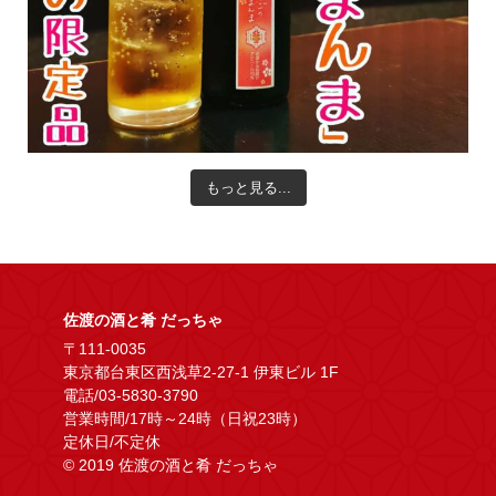
もっと見る...
佐渡の酒と肴 だっちゃ
〒111-0035
東京都台東区西浅草2-27-1 伊東ビル 1F
電話/03-5830-3790
営業時間/17時～24時（日祝23時）
定休日/不定休
© 2019 佐渡の酒と肴 だっちゃ