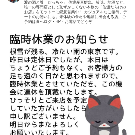
渡の酒と肴 だっちゃ」
佐渡産直鮮魚、珍味、地酒など、
唯一の専門店として恥ずかしくない本物の「佐渡だらけの
お店」をモットーに鋭意営業中！
カジュアルなご接待、デ
ートのお誘いにも。未体験の食材や地酒に出会える店。ご
予約は食べログ・HP・お電話でどうぞ