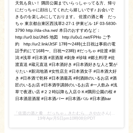
天気も良い！ 隅田公園までいらっしゃってる方、帰り
にだっちゃに顔出してくれたら嬉しいです♪ お会いで
きるのを楽しみにしております。 佐渡の酒と肴 だっ
ちゃ 東京都台東区西浅草2-27-1 伊東ビル 1F 03-5830-
3790 http://da-cha.net/ 本日のおすすめなど：
http://ur0.biz/JNt5 地図 http://u0u1.net/FPHo ご予
約 http://ur2.link/JtSF 17時〜24時(土日祝は事前の電
話予約にて16時〜、日祝〜23時) #だっちゃ #佐渡 #新
潟 #浅草 #日本酒 #居酒屋 #刺身 #珍味 #郷土料理 #佐
渡直送 #蔵元直送 #日本酒好き #日本酒好きな人と繋が
りたい #新潟地酒 #女性店主 #日本酒女子 #日本酒大好
き #日本酒で乾杯 #日本酒最高 #利酒師のいるお店 #酒
匠のいるお店 #日本酒学講師のいるお店 #一人飲み #浅
草で夜遅い店 #２２時以降も入店ＯＫ#隅田公園の桜 #
日本酒居酒屋 #日本酒バー #日本酒バル #日本酒bar
「佐渡の酒と肴 だっちゃ」きたむら さやか
さん(@sado_daccha_sa_ya_ka_)がシェアした投稿 –
19年Apr月5日pm10時08分PDT