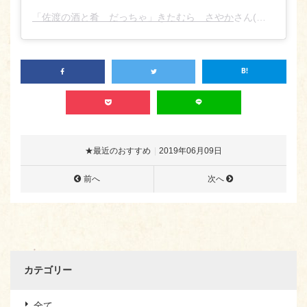
「佐渡の酒と肴 だっちゃ」きたむら さやか
さん(@sado_daccha_sa_ya_ka_)がシェアした投稿 –
★最近のおすすめ
2019年06月09日
前へ
次へ
カテゴリー
全て