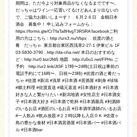
期間は、ただ今より対象商品がなくなるまでです〜。
だっちゃはワイン一応置いてるけどあんまり出ないの
で、ご協力お願いしまーす！ . ６月２６日 金鶴日本
酒会 募集中！ 申し込みフォームから：
https://forms.gle/CrTfaTa8HvgT3RSRA facebookご利
用の方はこちら：http://urx3.nu/Vbpx . . 佐渡の酒と
肴 だっちゃ. 東京都台東区西浅草2-27-1 伊東ビル 1F
03-5830-3790 . http://da-cha.net/ 本日のおすすめな
ど：http://ur0.biz/JNt5 地図 http://u0u1.net/FPHo ご
予約 http://ur2.link/JtSF 17時〜24時(土日祝は事前の
電話予約にて16時〜、日祝〜23時) #佐渡の酒と肴だっ
ちゃ #佐渡 #新潟 #浅草 #日本酒 #居酒屋 #刺身 #珍味
#郷土料理 #佐渡直送 #蔵元直送 #日本酒好き #日本酒
好きな人と繋がりたい #新潟地酒 #女性店主 #日本酒女
子 #日本酒大好き #日本酒で乾杯 #日本酒最高 #利酒師
のいるお店 #酒匠のいるお店 #日本酒学講師のいるお店
#一人飲み #飲み放題 #２２時以降も入店ＯＫ #佐渡ヶ
島の豊かな食材 #日本酒居酒屋 #日本酒バー #日本酒バ
ル #日本酒bar