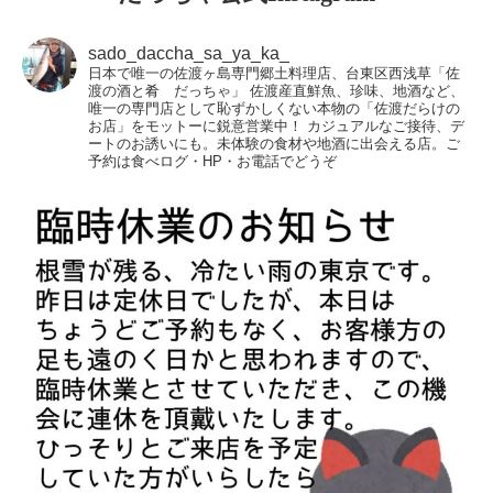
sado_daccha_sa_ya_ka_
日本で唯一の佐渡ヶ島専門郷土料理店、台東区西浅草「佐
渡の酒と肴 だっちゃ」
佐渡産直鮮魚、珍味、地酒など、
唯一の専門店として恥ずかしくない本物の「佐渡だらけの
お店」をモットーに鋭意営業中！
カジュアルなご接待、デ
ートのお誘いにも。未体験の食材や地酒に出会える店。ご
予約は食べログ・HP・お電話でどうぞ