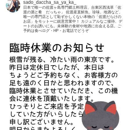
sado_daccha_sa_ya_ka_
日本で唯一の佐渡ヶ島専門郷土料理店、台東区西浅草「佐
渡の酒と肴 だっちゃ」
佐渡産直鮮魚、珍味、地酒など、
唯一の専門店として恥ずかしくない本物の「佐渡だらけの
お店」をモットーに鋭意営業中！
カジュアルなご接待、デ
ートのお誘いにも。未体験の食材や地酒に出会える店。ご
予約は食べログ・HP・お電話でどうぞ