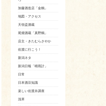
加藤酒造店「金鶴」
地図・アクセス
天領盃酒蔵
尾畑酒蔵「真野鶴」
店主・きたむらさやか
佐渡に行こう！
新潟ネタ
新潟日報「晴雨計」
日常
日本酒豆知識
楽しい佐渡弁講座
浅草