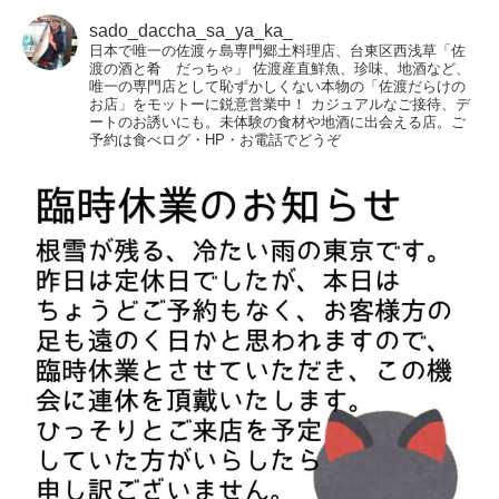
sado_daccha_sa_ya_ka_
日本で唯一の佐渡ヶ島専門郷土料理店、台東区西浅草「佐
渡の酒と肴 だっちゃ」
佐渡産直鮮魚、珍味、地酒など、
唯一の専門店として恥ずかしくない本物の「佐渡だらけの
お店」をモットーに鋭意営業中！
カジュアルなご接待、デ
ートのお誘いにも。未体験の食材や地酒に出会える店。ご
予約は食べログ・HP・お電話でどうぞ