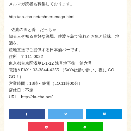
メルマガ読者も募集しております。
http://da-cha.net/m/merumaga.html
–佐渡の酒と肴 だっちゃ–
知る人ぞ知る良好な漁場、佐渡ヶ島で漁れたお魚と珍味、地
酒を、
産地直送でご提供する日本酒バーです。
住所：〒111-0032
東京都台東区浅草1-1-12 浅草地下街 第六号
電話＆FAX：03-3844-4255 （SaYaは酔い酔い、夜に GO
GO！）
営業時間：18時～終電（LO:11時00分）
店休日：不定
URL：http://da-cha.net/