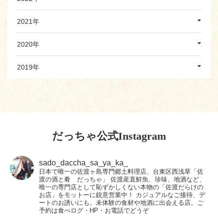
2021年
2020年
2019年
だっちゃ公式Instagram
sado_daccha_sa_ya_ka_
日本で唯一の佐渡ヶ島専門郷土料理店、台東区西浅草「佐
渡の酒と肴 だっちゃ」
佐渡産直鮮魚、珍味、地酒など、
唯一の専門店として恥ずかしくない本物の「佐渡だらけの
お店」をモットーに鋭意営業中！
カジュアルなご接待、デ
ートのお誘いにも。未体験の食材や地酒に出会える店。ご
予約は食べログ・HP・お電話でどうぞ