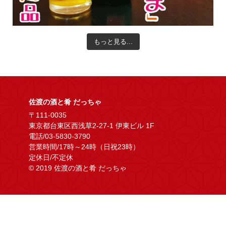
もっと見る...
佐渡の酒と肴 だっちゃ
〒111-0035
東京都台東区西浅草2-27-1 伊東ビル 1F
電話/03-5830-3790
営業時間/17時～24時（日祝23時）
定休日/不定休
© 2019 佐渡の酒と肴 だっちゃ