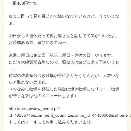
一皿450円でつ。
なまこ酢って見た目とかで嫌いなひといるけど、うまいよな
ぁ。
明日から３連休だって夜お客さんと話してて気がついたよ。
お時間ある方、遊びにきてねー。
来週土曜日は第２回「第三土曜日・佐渡の日」やります。
ただ今大絶賛閑古鳥なので、暇な人は遊びに来て下さいませ
～。
待望の佐渡産殻つき牡蠣が手に入りそうなんだが、人数いな
いと取れないのよね。
（ちなみに牡蠣を発注した場合は焼き牡蠣になります、牡蠣
が苦手な方は他のメニュー出します）
http://mixi.jp/view_event.pl?
id=49165745&comment_count=1&comm_id=4443006&&mhome=
もしくはメールにてお申し込みくださいませ。