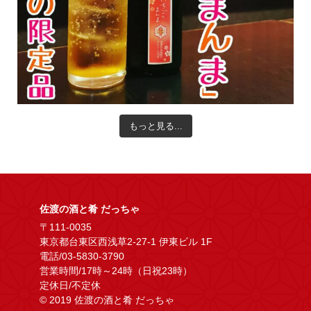
もっと見る...
佐渡の酒と肴 だっちゃ
〒111-0035
東京都台東区西浅草2-27-1 伊東ビル 1F
電話/03-5830-3790
営業時間/17時～24時（日祝23時）
定休日/不定休
© 2019 佐渡の酒と肴 だっちゃ