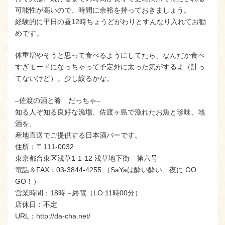
可能性が高いので、時間に余裕を持っておきましょう。
経験的に平日の昼12時ちょうどがわりとすんなり入れてお勧
めです。
体重増やそうと思って食べるようにしてたら、なんだか食べ
すぎモードになっちゃって予定外に太った気がするよ（計っ
てないけど）。少し絞るかな。
–佐渡の酒と肴 だっちゃ–
知る人ぞ知る良好な漁場、佐渡ヶ島で漁れたお魚と珍味、地
酒を、
産地直送でご提供する日本酒バーです。
住所：〒111-0032
東京都台東区浅草1-1-12 浅草地下街 第六号
電話＆FAX：03-3844-4255 （SaYaは酔い酔い、夜に GO
GO！）
営業時間：18時～終電（LO:11時00分）
店休日：不定
URL：http://da-cha.net/