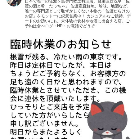
日本で唯一の佐渡ヶ島専門郷土料理店、台東区西浅草「佐
渡の酒と肴 だっちゃ」
佐渡産直鮮魚、珍味、地酒など、
唯一の専門店として恥ずかしくない本物の「佐渡だらけの
お店」をモットーに鋭意営業中！
カジュアルなご接待、デ
ートのお誘いにも。未体験の食材や地酒に出会える店。ご
予約は食べログ・HP・お電話でどうぞ