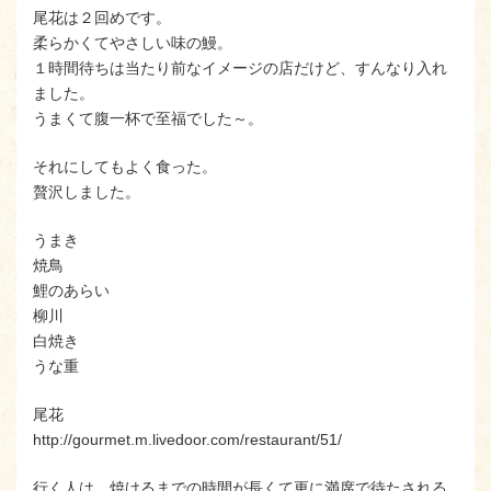
尾花は２回めです。
柔らかくてやさしい味の鰻。
１時間待ちは当たり前なイメージの店だけど、すんなり入れ
ました。
うまくて腹一杯で至福でした～。
それにしてもよく食った。
贅沢しました。
うまき
焼鳥
鯉のあらい
柳川
白焼き
うな重
尾花
http://gourmet.m.livedoor.com/restaurant/51/
行く人は、焼けるまでの時間が長くて更に満席で待たされる