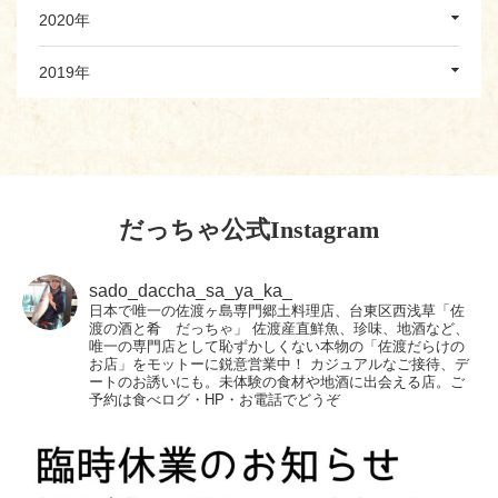
2020年
2019年
だっちゃ公式Instagram
sado_daccha_sa_ya_ka_
日本で唯一の佐渡ヶ島専門郷土料理店、台東区西浅草「佐
渡の酒と肴 だっちゃ」
佐渡産直鮮魚、珍味、地酒など、
唯一の専門店として恥ずかしくない本物の「佐渡だらけの
お店」をモットーに鋭意営業中！
カジュアルなご接待、デ
ートのお誘いにも。未体験の食材や地酒に出会える店。ご
予約は食べログ・HP・お電話でどうぞ