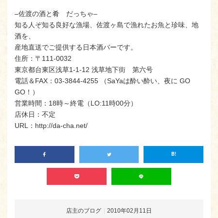
–佐渡の酒と肴 だっちゃ–
知る人ぞ知る良好な漁場、佐渡ヶ島で漁れたお魚と珍味、地
酒を、
産地直送でご提供する日本酒バーです。
住所：〒111-0032
東京都台東区浅草1-1-12 浅草地下街 第六号
電話＆FAX：03-3844-4255 （SaYaは酔い酔い、夜に GO
GO！）
営業時間：18時～終電（LO:11時00分）
店休日：不定
URL：http://da-cha.net/
店主のブログ
2010年02月11日