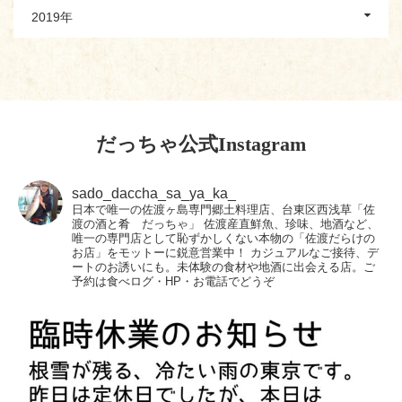
2019年
だっちゃ公式Instagram
sado_daccha_sa_ya_ka_
日本で唯一の佐渡ヶ島専門郷土料理店、台東区西浅草「佐
渡の酒と肴 だっちゃ」
佐渡産直鮮魚、珍味、地酒など、
唯一の専門店として恥ずかしくない本物の「佐渡だらけの
お店」をモットーに鋭意営業中！
カジュアルなご接待、デ
ートのお誘いにも。未体験の食材や地酒に出会える店。ご
予約は食べログ・HP・お電話でどうぞ