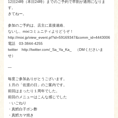
12日24時（本日24時）までのご予約で早割が適用になりま
す。
きてねー。
参加のご予約は、店主に直接連絡、
ないし、mixiコミュニティよりどうぞ！
http://mixi.jp/view_event.pl?id=59169347&comm_id=4443006
電話 03-3844-4255
twitter http://twitter.com/_Sa_Ya_Ka_ （DMくださいま
せ）
—
毎度ご参加ありがとうございます。
１月の「佐渡の日」のご案内です。
前回はまったり１周年でした。
前回のメニューはこんな感じでした
・いごねり
・真鱈白子ポン酢
・真鱈カマ焼き