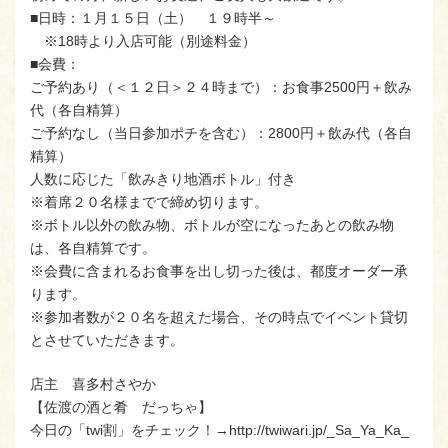
■日時：１月１５日（土） １９時半～
※18時より入店可能（別途料金）
■会費：
ご予約あり（＜１２日＞２４時まで）：お食事2500円＋飲み
代（各自精算）
ご予約なし（当日参加ポチを含む）：2800円＋飲み代（各自
精算）
人数に応じた「飲みきり地酒ボトル」付き
※着席２０名様までで締め切ります。
※ボトル以外の飲み物、ボトルが空になったあとの飲み物
は、各自精算です。
※会費に含まれるお食事を出し切った後は、都度オーダー承
ります。
※参加者数が２０名を超えた場合、その時点でイベント貸切
とさせていただきます。
店主 喜多村さやか
【佐渡の酒と肴 だっちゃ】
今日の「twi割」をチェック！→http://twiwari.jp/_Sa_Ya_Ka_