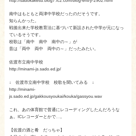
http://sadokakesu.blog7.fc2.com/blog-entry-2902.html
南中はもともと両津中学校だったのだそうです。
知らんかった。
戦後出来た学校教育法に基づいて新設された中学が元になっ
ているそうです。
校歌は「南中 南中 南中の～」が
昔は「両中 両中 両中の～」だったみたい。
佐渡市立南中学校
http://minami-js.sado.ed.jp/
↓ 佐渡市立南中学校 校歌を聞いてみる ↓
http://minami-
js.sado.ed.jp/gakkousyoukai/kouka/gassyou.wav
これ、あの体育館で普通にレコーディングしたんだろうな
ぁ。ICレコーダーとかで…。
【佐渡の酒と肴 だっちゃ】