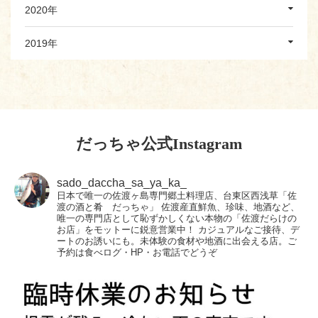
2020年
2019年
だっちゃ公式Instagram
sado_daccha_sa_ya_ka_
日本で唯一の佐渡ヶ島専門郷土料理店、台東区西浅草「佐
渡の酒と肴 だっちゃ」
佐渡産直鮮魚、珍味、地酒など、
唯一の専門店として恥ずかしくない本物の「佐渡だらけの
お店」をモットーに鋭意営業中！
カジュアルなご接待、デ
ートのお誘いにも。未体験の食材や地酒に出会える店。ご
予約は食べログ・HP・お電話でどうぞ