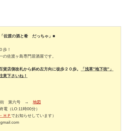
■「佐渡の酒と肴 だっちゃ」■
０歩！
一の佐渡ヶ島専門居酒屋です。
百貨店側改札から斜め左方向に徒歩２０歩。
「浅草”地下街”」
注意下さいね！
地下街 第六号 →
地図
電（LO:11時00分）
・ＨＰ
でお知らせしています）
gmail.com