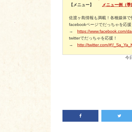
【メニュー】
メニュー例（季
佐渡ヶ島情報も満載！各種媒体で
facebookページでだっちゃを応
→
https://www.facebook.com/d
twitterでだっちゃを応援！
→
http://twitter.com/#!/_Sa_Ya
今