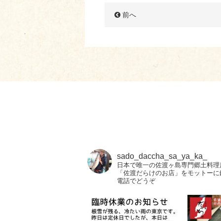
前へ
sado_daccha_sa_ya_ka_
日本で唯一の佐渡ヶ島専門郷土料理
「佐渡だらけのお店」をモットーに
電話でどうぞ