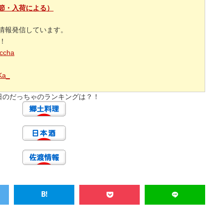
節・入荷による）
情報発信しています。
援！
accha
_Ka_
日のだっちゃのランキングは？！