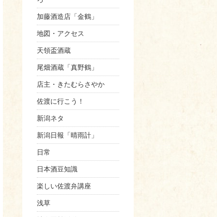
加藤酒造店「金鶴」
地図・アクセス
天領盃酒蔵
尾畑酒蔵「真野鶴」
店主・きたむらさやか
佐渡に行こう！
新潟ネタ
新潟日報「晴雨計」
日常
日本酒豆知識
楽しい佐渡弁講座
浅草