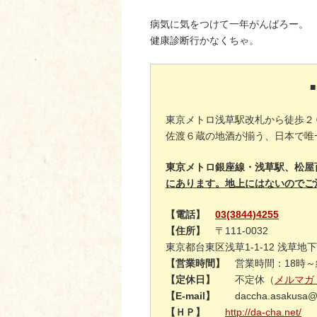
病気に気をつけて一年がんばろー。
健康診断行かなくちゃ。
東京メトロ浅草駅改札から徒歩２
佐渡６蔵の地酒が揃う、日本で唯
東京メトロ銀座線・浅草駅、松屋
にあります。地上にはないのでご
【電話】
03(3844)4255
【住所】
〒111-0032
東京都台東区浅草1-1-12 浅草
【営業時間】
営業時間：18時～終
【定休日】
不定休（
メルマガ
【E-mail】
daccha.asakusa@
【ＨＰ】
http://da-cha.net/