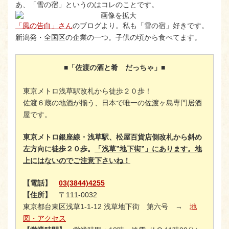
あ、「雪の宿」というのはコレのことです。
「風の告白」さん
のブログより。私も「雪の宿」好きです。
新潟発・全国区の企業の一つ。子供の頃から食べてます。
■「佐渡の酒と肴 だっちゃ」■
東京メトロ浅草駅改札から徒歩２０歩！
佐渡６蔵の地酒が揃う、日本で唯一の佐渡ヶ島専門居酒
屋です。
東京メトロ銀座線・浅草駅、松屋百貨店側改札から斜め
左方向に徒歩２０歩。
「浅草”地下街”」にあります。地
上にはないのでご注意下さいね！
【電話】
03(3844)4255
【住所】
〒111-0032
東京都台東区浅草1-1-12 浅草地下街 第六号 →
地
図・アクセス