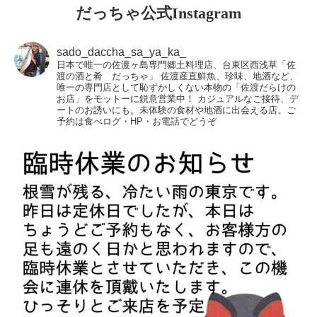
だっちゃ公式Instagram
sado_daccha_sa_ya_ka_
日本で唯一の佐渡ヶ島専門郷土料理店、台東区西浅草「佐
渡の酒と肴 だっちゃ」
佐渡産直鮮魚、珍味、地酒など、
唯一の専門店として恥ずかしくない本物の「佐渡だらけの
お店」をモットーに鋭意営業中！
カジュアルなご接待、デ
ートのお誘いにも。未体験の食材や地酒に出会える店。ご
予約は食べログ・HP・お電話でどうぞ