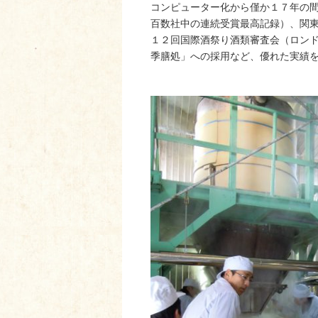
コンピューター化から僅か１７年の
百数社中の連続受賞最高記録）、関
１２回国際酒祭り酒類審査会（ロン
季膳処」への採用など、優れた実績