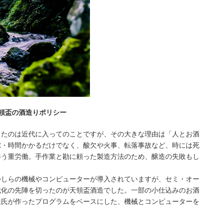
領盃の酒造りポリシー
ったのは近代に入ってのことですが、その大きな理由は「人とお酒
隙・時間かかるだけでなく、酸欠や火事、転落事故など、時には死
伴う重労働。手作業と勘に頼った製造方法のため、醸造の失敗もし
かしらの機械やコンピューターが導入されていますが、セミ・オー
械化の先陣を切ったのが天領盃酒造でした。一部の小仕込みのお酒
杜氏が作ったプログラムをベースにした、機械とコンピューターを