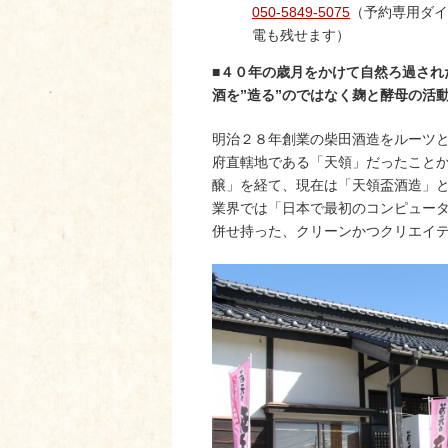
050-5849-5075
（予約専用ダイ
電も残せます）
■４０年の歳月をかけて自然ろ過され
酒を”造る”のではなく麹と酵母の活
明治２８年創業の柴田酒造をルーツ
府直轄地である「天領」だったこと
醸」を経て、現在は「天領盃酒造」
業界では「日本で最初のコンピュー
併せ持った、クリーンかつクリエイ