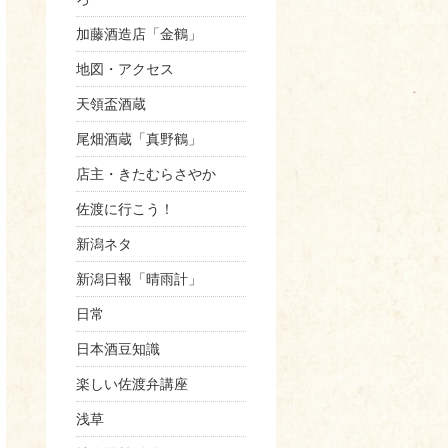
加藤酒造店「金鶴」
地図・アクセス
天領盃酒蔵
尾畑酒蔵「真野鶴」
店主・きたむらさやか
佐渡に行こう！
新潟ネタ
新潟日報「晴雨計」
日常
日本酒豆知識
楽しい佐渡弁講座
浅草