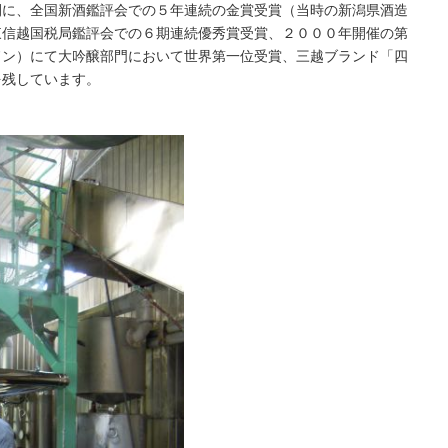
間に、全国新酒鑑評会での５年連続の金賞受賞（当時の新潟県酒造
東信越国税局鑑評会での６期連続優秀賞受賞、２０００年開催の第
ドン）にて大吟醸部門において世界第一位受賞、三越ブランド「四
を残しています。