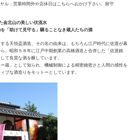
ヤル：営業時間外や店休日はこちらへおかけ下さい。留守
た金北山の美しい伏流水
動を「助けて見守る」驕ることなき蔵人たちの酒
とする天領盃酒造。その名の由来は、もちろん江戸時代に佐渡が幕
から。昭和５８年に江戸中期創業の高橋酒造と合併した「佐渡銘
として良質な酒を醸しています。
ター蔵」として知られ、機械制御による精密緻密さと人間の感性を
ティブな酒造りをモットーとしています。