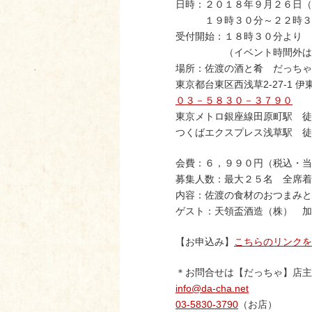
日時：２０１８年９月２６日（
１９時３０分～２２時３０
受付開始：１８時３０分より
（イベント時間外は通常
場所：佐渡の酒と肴 だっちゃ
東京都台東区西浅草2-27-1 伊東
０３－５８３０－３７９０
東京メトロ銀座線田原町駅 徒
つくばエクスプレス浅草駅 徒
会費：６，９９０円（税込・当
募集人数：最大２５名 全席着
内容：佐渡の食材のおつまみと
ゲスト：天領盃酒造（株） 加
【お申込み】
こちらのリンクを
＊お問合せは【だっちゃ】店主
info@da-cha.net
03-5830-3790
（お店）