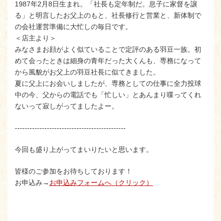
1987年2月8日生まれ。「社長も定年制だ。息子に家督を譲
る」と明言したお父上のもと、社長修行と営業と、新体制で
の会社運営準備に大忙しの毎日です。
＜店主より＞
みなさまお顔がよく似ていることで定評のある羽豆一族。初
めて会ったときは細身の青年だった大くんも、専務になって
から風貌がお父上の羽豆社長に似てきました。
夏に父上にお会いしましたが、専務としての仕事に全力投球
中の今、父からの電話でも「忙しい」とあんまり喋ってくれ
ないって寂しがってましたよー。
---------------------------------------------
今回も盛り上がってまいりたいと思います。
皆様のご参加をお待ちしております！
お申込み→
お申込みフォームへ（クリック）