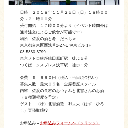
日時：２０１８年１１月２５日（日）１８時００
分～２１時００分
受付開始：１７時００分より（イベント時間外は
通常注文によるご飲食が可能です）
場所：佐渡の酒と肴 だっちゃ
東京都台東区西浅草2-27-1 伊東ビル 1F
03-5830-3790
東京メトロ銀座線田原町駅 徒歩５分
つくばエクスプレス浅草駅 徒歩１分
会費：６，９９０円（税込・当日現金払い）
募集人数：最大２５名 全席着座スタイル
内容：佐渡の食材のおつまみと北雪さんのお酒
（８種類程度を予定）
ゲスト：（株）北雪酒造 羽豆大（はず・ひろ
し）専務取締役
お申込み→
お申込みフォームへ（クリック）