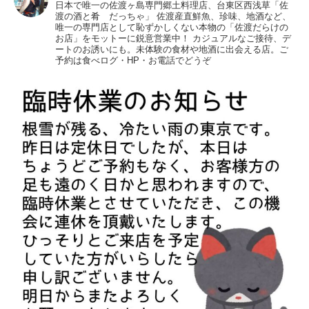
日本で唯一の佐渡ヶ島専門郷土料理店、台東区西浅草「佐
渡の酒と肴 だっちゃ」
佐渡産直鮮魚、珍味、地酒など、
唯一の専門店として恥ずかしくない本物の「佐渡だらけの
お店」をモットーに鋭意営業中！
カジュアルなご接待、デ
ートのお誘いにも。未体験の食材や地酒に出会える店。ご
予約は食べログ・HP・お電話でどうぞ