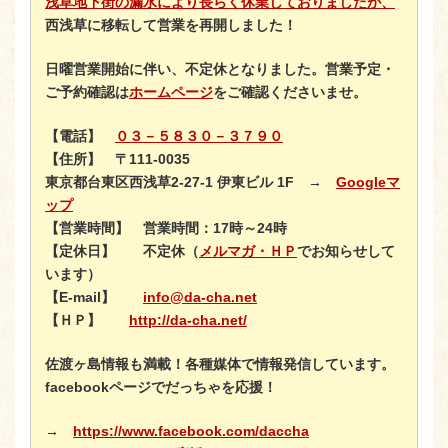
浅草地下街の漏水により長らく休業しておりましたが、
西浅草に移転して営業を再開しました！
日曜営業開始に伴い、不定休となりました。営業予定・
ご予約確認は
ホームページ
をご確認くださいませ。
【電話】
０３－５８３０－３７９０
【住所】
〒111-0035
東京都台東区西浅草2-27-1 伊東ビル 1F →
Googleマ
ップ
【営業時間】
営業時間：17時～24時
【定休日】
不定休（
メルマガ・ＨＰ
でお知らせして
います）
【E-mail】
info@da-cha.net
【ＨＰ】
http://da-cha.net/
佐渡ヶ島情報も満載！各種媒体で情報発信しています。
facebookページでだっちゃを応援！
→
https://www.facebook.com/daccha