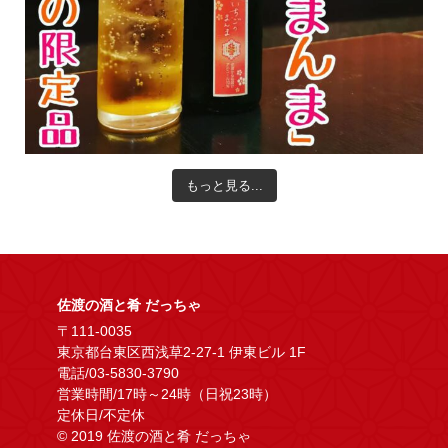
もっと見る...
佐渡の酒と肴 だっちゃ
〒111-0035
東京都台東区西浅草2-27-1 伊東ビル 1F
電話/03-5830-3790
営業時間/17時～24時（日祝23時）
定休日/不定休
© 2019 佐渡の酒と肴 だっちゃ