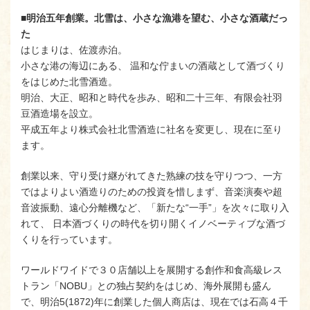
■明治五年創業。北雪は、小さな漁港を望む、小さな酒蔵だっ
た
はじまりは、佐渡赤泊。
小さな港の海辺にある、 温和な佇まいの酒蔵として酒づくり
をはじめた北雪酒造。
明治、大正、昭和と時代を歩み、昭和二十三年、有限会社羽
豆酒造場を設立。
平成五年より株式会社北雪酒造に社名を変更し、現在に至り
ます。
創業以来、守り受け継がれてきた熟練の技を守りつつ、一方
ではよりよい酒造りのための投資を惜しまず、音楽演奏や超
音波振動、遠心分離機など、「新たな“一手”」を次々に取り入
れて、 日本酒づくりの時代を切り開くイノベーティブな酒づ
くりを行っています。
ワールドワイドで３０店舗以上を展開する創作和食高級レス
トラン「NOBU」との独占契約をはじめ、海外展開も盛ん
で、明治5(1872)年に創業した個人商店は、現在では石高４千