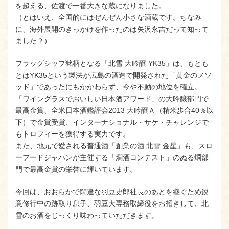
を超える、佐渡で一番大きな蔵になりました。
（とはいえ、全国的にはぜんぜん小さな酒蔵です。ちなみ
に、海外展開のきっかけを作ったのは矢沢永吉だって知って
ました？）
フラッグシップ銘柄となる「北雪 大吟醸 YK35」は、もとも
とはYK35という製法が広島の酒造で開発された「黄金のメソ
ッド」であったにもかかわらず、今や不動の地位を確立。
「ワイングラスでおいしい日本酒アワード」の大吟醸部門で
最高金賞、全米日本酒鑑評会2013 大吟醸Ａ（精米歩合40％以
下）で金賞受賞、インターナショナル・サケ・チャレンジで
もトロフィーを獲得する実力です。
また、地元で愛される普通酒「創業の酒 北雪 金星」も、スロ
ーフードジャパンが主催する「燗酒コンテスト」のぬる燗部
門で最高金賞の栄誉に輝いています。
今回は、おおらかで闊達な羽豆史郎社長のあとを継ぐため鋭
意修行中の跡取り息子、羽豆大専務取締役をお招きして、北
雪のお酒をじっくり味わっていただきます。