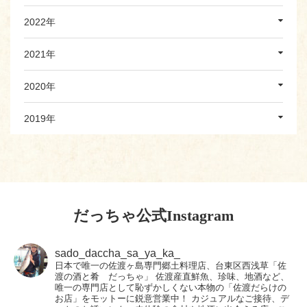
2022年
2021年
2020年
2019年
だっちゃ公式Instagram
sado_daccha_sa_ya_ka_
日本で唯一の佐渡ヶ島専門郷土料理店、台東区西浅草「佐
渡の酒と肴 だっちゃ」
佐渡産直鮮魚、珍味、地酒など、
唯一の専門店として恥ずかしくない本物の「佐渡だらけの
お店」をモットーに鋭意営業中！
カジュアルなご接待、デ