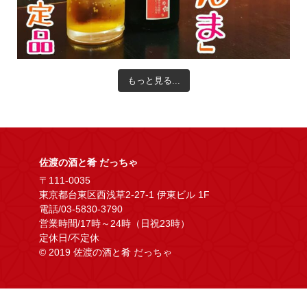
もっと見る...
佐渡の酒と肴 だっちゃ
〒111-0035
東京都台東区西浅草2-27-1 伊東ビル 1F
電話/03-5830-3790
営業時間/17時～24時（日祝23時）
定休日/不定休
© 2019 佐渡の酒と肴 だっちゃ