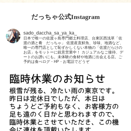
だっちゃ公式Instagram
sado_daccha_sa_ya_ka_
日本で唯一の佐渡ヶ島専門郷土料理店、台東区西浅草「佐
渡の酒と肴 だっちゃ」
佐渡産直鮮魚、珍味、地酒など、
唯一の専門店として恥ずかしくない本物の「佐渡だらけの
お店」をモットーに鋭意営業中！
カジュアルなご接待、デ
ートのお誘いにも。未体験の食材や地酒に出会える店。ご
予約は食べログ・HP・お電話でどうぞ