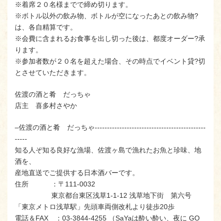
※着席２０名様までで締め切ります。
※ボトル以外の飲み物、ボトルが空になったあとの飲み物?
は、各自精算です。
※会費に含まれるお食事を出し切った後は、都度オーダー?承
ります。
※参加者数が２０名を超えた場合、その時点でイベント貸?切
とさせていただきます。
佐渡の酒と肴 だっちゃ
店主 喜多村さやか
–佐渡の酒と肴 だっちゃ---------------------------------------------
-----
知る人ぞ知る良好な漁場、佐渡ヶ島で漁れたお魚と珍味、地
酒を、
産地直送でご提供する日本酒バーです。
住所 ：〒111-0032
東京都台東区浅草1-1-12 浅草地下街 第六号
「東京メトロ浅草駅」先頭車両側改札より徒歩20歩
電話＆FAX ：03-3844-4255 （SaYaは酔い酔い、夜に GO