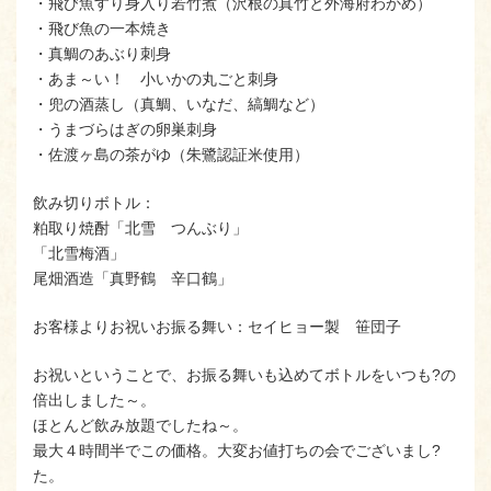
・飛び魚すり身入り若竹煮（沢根の真竹と外海府わかめ）
・飛び魚の一本焼き
・真鯛のあぶり刺身
・あま～い！ 小いかの丸ごと刺身
・兜の酒蒸し（真鯛、いなだ、縞鯛など）
・うまづらはぎの卵巣刺身
・佐渡ヶ島の茶がゆ（朱鷺認証米使用）
飲み切りボトル：
粕取り焼酎「北雪 つんぶり」
「北雪梅酒」
尾畑酒造「真野鶴 辛口鶴」
お客様よりお祝いお振る舞い：セイヒョー製 笹団子
お祝いということで、お振る舞いも込めてボトルをいつも?の
倍出しました～。
ほとんど飲み放題でしたね～。
最大４時間半でこの価格。大変お値打ちの会でございまし?
た。