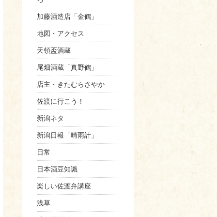
加藤酒造店「金鶴」
地図・アクセス
天領盃酒蔵
尾畑酒蔵「真野鶴」
店主・きたむらさやか
佐渡に行こう！
新潟ネタ
新潟日報「晴雨計」
日常
日本酒豆知識
楽しい佐渡弁講座
浅草