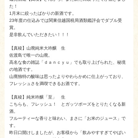
た！
1月末に絞ったばかりの新酒です。
23年度の仕込みでは関東信越国税局酒類鑑評会でダブル受
賞。
是非飲んでいただきたい！！！
【真稜】山廃純米大吟醸 生
佐渡島で唯一の山廃。
高名な食の雑誌「ｄａｎｃｙｕ」でも取り上げられた、秘境
の地酒です。
山廃独特の酸味は思ったよりやわらかめに仕上がっており、
フレッシュさを満喫できるお酒です。
【真稜】純米吟醸「至」 生
こちらも、フレッシュ！ とガッツポーズをとりたくなる新
酒。
フルーティーな香りと味わい、まさに「お米のジュース」で
す。
昨日口開けしましたが、お客様から「飲みやすすぎてやばい