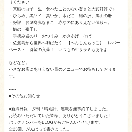
りください
・真鱈の白子 生 食べたことのない旨さと大変好評です
・ひらめ、黒ソイ、真いか、水だこ、鱈の肝、馬面の肝
・好評 お刺身赤なまこ 赤なのにありえない値段っ。
・鯖の一夜干し
・手摘み岩のり おつまみ かきあげ そば
・佐渡島から世界へ羽ばたく 【へんじんもっこ】 レバー
ペースト 待望の入荷！ いつもの生サラミもあるよ
などなど。
小さなお店にありえない量のメニューでお待ちしておりま
す。
-----
■その他お知らせ
●新潟日報 夕刊「晴雨計」連載を無事終了しました。
お読みいただいていた皆様、ありがとうございました！
バックナンバーをBLOGからごらんいただけます。
全23回、がんばって書きました。