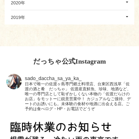
2020年
2019年
だっちゃ公式Instagram
sado_daccha_sa_ya_ka_
日本で唯一の佐渡ヶ島専門郷土料理店、台東区西浅草「佐
渡の酒と肴 だっちゃ」
佐渡産直鮮魚、珍味、地酒など、
唯一の専門店として恥ずかしくない本物の「佐渡だらけの
お店」をモットーに鋭意営業中！
カジュアルなご接待、デ
ートのお誘いにも。未体験の食材や地酒に出会える店。ご
予約は食べログ・HP・お電話でどうぞ