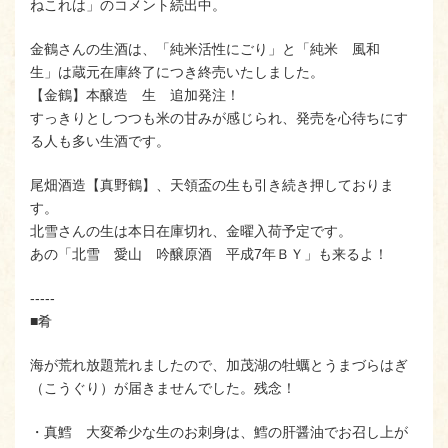
ねこれは」のコメント続出中。
金鶴さんの生酒は、「純米活性にごり」と「純米 風和
生」は蔵元在庫終了につき終売いたしました。
【金鶴】本醸造 生 追加発注！
すっきりとしつつも米の甘みが感じられ、発売を心待ちにす
る人も多い生酒です。
尾畑酒造【真野鶴】、天領盃の生も引き続き押しておりま
す。
北雪さんの生は本日在庫切れ、金曜入荷予定です。
あの「北雪 愛山 吟醸原酒 平成7年ＢＹ」も来るよ！
-----
■肴
海が荒れ放題荒れましたので、加茂湖の牡蠣とうまづらはぎ
（こうぐり）が届きませんでした。残念！
・真鱈 大変希少な生のお刺身は、鱈の肝醤油でお召し上が