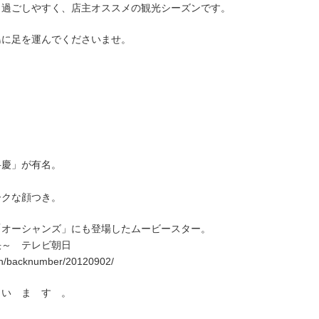
も過ごしやすく、店主オススメの観光シーズンです。
島に足を運んでくださいませ。
弁慶」が有名。
。
ークな顔つき。
「オーシャンズ」にも登場したムービースター。
決～ テレビ朝日
arth/backnumber/20120902/
 い ま す 。