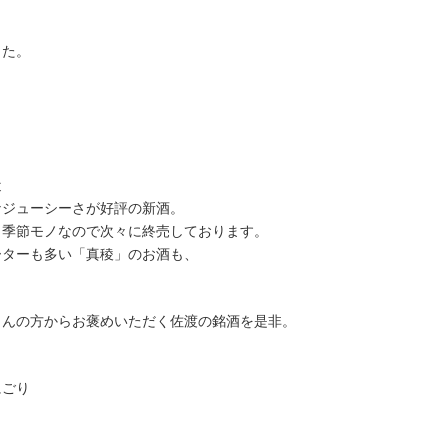
した。
近
なジューシーさが好評の新酒。
、季節モノなので次々に終売しております。
ーターも多い「真稜」のお酒も、
さんの方からお褒めいただく佐渡の銘酒を是非。
にごり