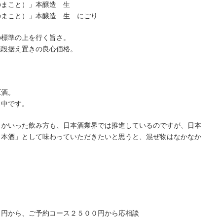
のまこと）」本醸造 生
のまこと）」本醸造 生 にごり
の標準の上を行く旨さ。
値段据え置きの良心価格。
原酒。
ス中です。
とかいった飲み方も、日本酒業界では推進しているのですが、日本
日本酒」として味わっていただきたいと思うと、混ぜ物はなかなか
０円から、ご予約コース２５００円から応相談