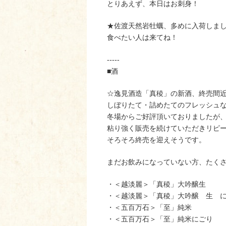
とりあえず、本日はお刺身！
★佐渡天然岩牡蠣、多めに入荷しま
食べたい人は来てね！
-----
■酒
☆逸見酒造「真稜」の新酒、終売間
しぼりたて・詰めたてのフレッシュ
冬場からご好評頂いておりましたが
粘り強く販売を続けていただきリピ
そろそろ終売を迎えそうです。
まだお飲みになっていない方、たく
・＜越淡麗＞「真稜」大吟醸生
・＜越淡麗＞「真稜」大吟醸 生 
・＜五百万石＞「至」純米
・＜五百万石＞「至」純米にごり