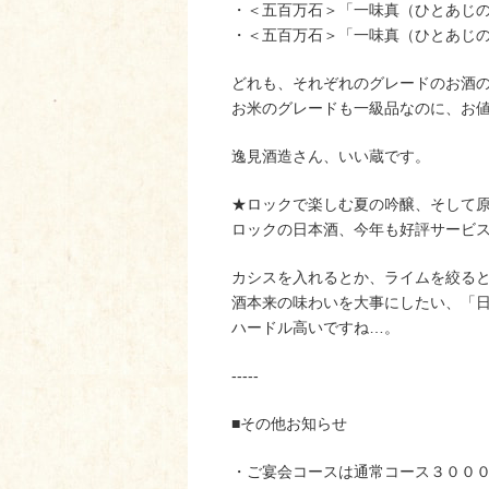
・＜五百万石＞「一味真（ひとあじ
・＜五百万石＞「一味真（ひとあじ
どれも、それぞれのグレードのお酒
お米のグレードも一級品なのに、お
逸見酒造さん、いい蔵です。
★ロックで楽しむ夏の吟醸、そして
ロックの日本酒、今年も好評サービ
カシスを入れるとか、ライムを絞る
酒本来の味わいを大事にしたい、「
ハードル高いですね…。
-----
■その他お知らせ
・ご宴会コースは通常コース３００