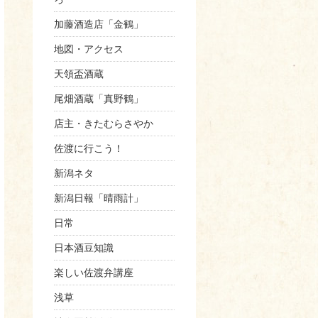
加藤酒造店「金鶴」
地図・アクセス
天領盃酒蔵
尾畑酒蔵「真野鶴」
店主・きたむらさやか
佐渡に行こう！
新潟ネタ
新潟日報「晴雨計」
日常
日本酒豆知識
楽しい佐渡弁講座
浅草