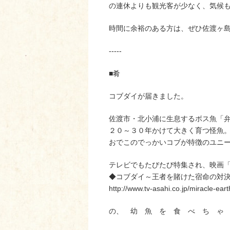
の連休よりも観光客が少なく、気候
時間に余裕のある方は、ぜひ佐渡ヶ
-----
■肴
コブダイが届きました。
佐渡市・北小浦に生息するボス魚「
２０～３０年かけて大きく育つ怪魚
おでこのでっかいコブが特徴のユニ
テレビでもたびたび特集され、映画
◆コブダイ～王者を賭けた宿命の対
http://www.tv-asahi.co.jp/miracle-e
の、 幼 魚 を 食 べ ち ゃ