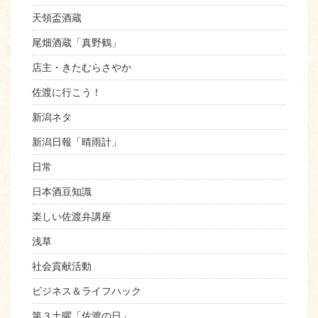
天領盃酒蔵
尾畑酒蔵「真野鶴」
店主・きたむらさやか
佐渡に行こう！
新潟ネタ
新潟日報「晴雨計」
日常
日本酒豆知識
楽しい佐渡弁講座
浅草
社会貢献活動
ビジネス＆ライフハック
第３土曜「佐渡の日」