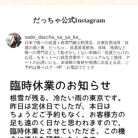
だっちゃ公式Instagram
sado_daccha_sa_ya_ka_
日本で唯一の佐渡ヶ島専門郷土料理店、台東区西浅草「佐
渡の酒と肴 だっちゃ」
佐渡産直鮮魚、珍味、地酒など、
唯一の専門店として恥ずかしくない本物の「佐渡だらけの
お店」をモットーに鋭意営業中！
カジュアルなご接待、デ
ートのお誘いにも。未体験の食材や地酒に出会える店。ご
予約は食べログ・HP・お電話でどうぞ