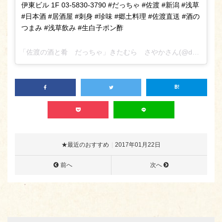
伊東ビル 1F 03-5830-3790 #だっちゃ #佐渡 #新潟 #浅草
#日本酒 #居酒屋 #刺身 #珍味 #郷土料理 #佐渡直送 #酒の
つまみ #浅草飲み #生白子ポン酢
「佐渡の酒と肴 だっちゃ」きたむら さやかさん(@daccha_sa_ya_ka_)が投稿した写真 –
★最近のおすすめ
2017年01月22日
前へ
次へ