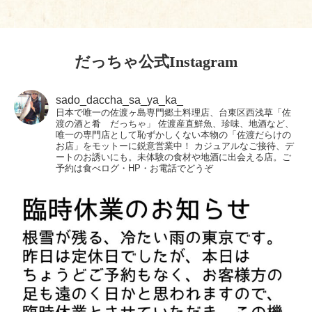
だっちゃ公式Instagram
sado_daccha_sa_ya_ka_
日本で唯一の佐渡ヶ島専門郷土料理店、台東区西浅草「佐
渡の酒と肴 だっちゃ」
佐渡産直鮮魚、珍味、地酒など、
唯一の専門店として恥ずかしくない本物の「佐渡だらけの
お店」をモットーに鋭意営業中！
カジュアルなご接待、デ
ートのお誘いにも。未体験の食材や地酒に出会える店。ご
予約は食べログ・HP・お電話でどうぞ