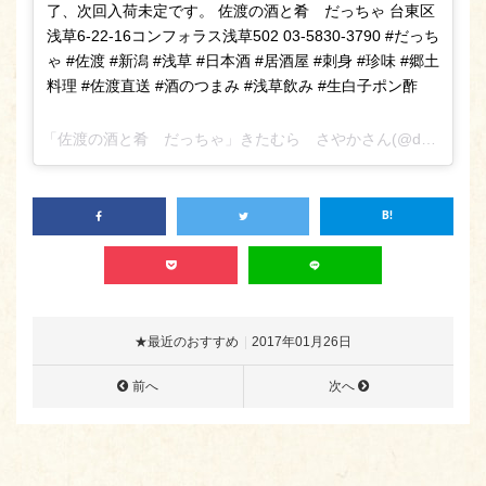
了、次回入荷未定です。 佐渡の酒と肴 だっちゃ 台東区
浅草6-22-16コンフォラス浅草502 03-5830-3790 #だっち
ゃ #佐渡 #新潟 #浅草 #日本酒 #居酒屋 #刺身 #珍味 #郷土
料理 #佐渡直送 #酒のつまみ #浅草飲み #生白子ポン酢
「佐渡の酒と肴 だっちゃ」きたむら さやかさん(@daccha_sa_ya_ka_)が投稿した写真 –
★最近のおすすめ
2017年01月26日
前へ
次へ