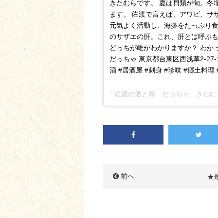
きたむらです。 夏は貝類が旬。冬
ます。 佐渡で言えば、アワビ、サ
元気よく活動し、海藻をたっぷり食
のサザエの肝。これ、肝とは呼ぶ
どっちが雌がわかりますか？ わか
だっちゃ 東京都台東区西浅草2-27-1 伊
酒 #居酒屋 #刺身 #珍味 #郷土料理
前へ
★