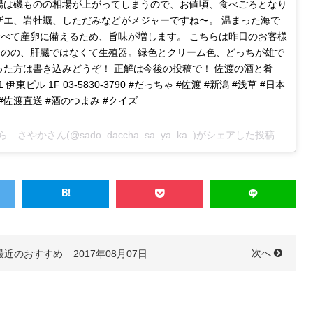
場は磯ものの相場が上がってしまうので、お値頃、食べごろとなり
ザエ、岩牡蠣、しただみなどがメジャーですね〜。 温まった海で
べて産卵に備えるため、旨味が増します。 こちらは昨日のお客様
ものの、肝臓ではなくて生殖器。緑色とクリーム色、どっちが雄で
った方は書き込みどうぞ！ 正解は今後の投稿で！ 佐渡の酒と肴
東ビル 1F 03-5830-3790 #だっちゃ #佐渡 #新潟 #浅草 #日本
 #佐渡直送 #酒のつまみ #クイズ
「佐渡の酒と肴 だっちゃ」きたむら さやかさん(@sado_daccha_sa_ya_ka_)がシェアした投稿 –
2017 
次へ
最近のおすすめ
2017年08月07日