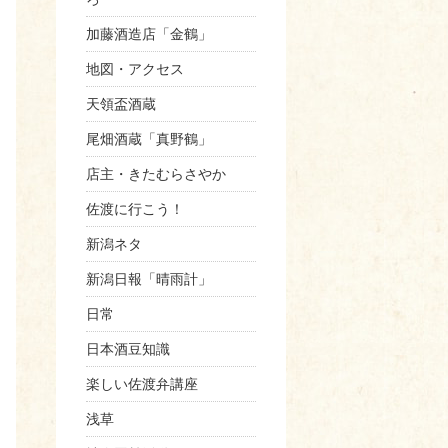
加藤酒造店「金鶴」
地図・アクセス
天領盃酒蔵
尾畑酒蔵「真野鶴」
店主・きたむらさやか
佐渡に行こう！
新潟ネタ
新潟日報「晴雨計」
日常
日本酒豆知識
楽しい佐渡弁講座
浅草