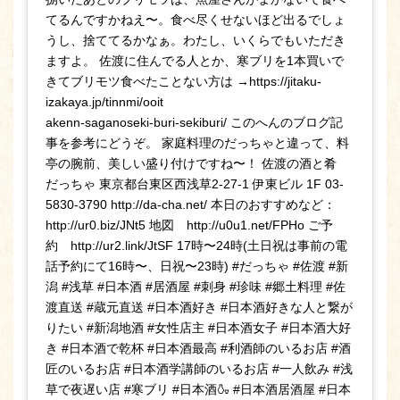
てるんですかねえ〜。食べ尽くせないほど出るでしょ
うし、捨ててるかなぁ。わたし、いくらでもいただき
ますよ。 佐渡に住んでる人とか、寒ブリを1本買いで
きてブリモツ食べたことない方は →https://jitaku-
izakaya.jp/tinnmi/ooit
akenn-saganoseki-buri-sekiburi/ このへんのブログ記
事を参考にどうぞ。 家庭料理のだっちゃと違って、料
亭の腕前、美しい盛り付けですね〜！ 佐渡の酒と肴
だっちゃ 東京都台東区西浅草2-27-1 伊東ビル 1F 03-
5830-3790 http://da-cha.net/ 本日のおすすめなど：
http://ur0.biz/JNt5 地図 http://u0u1.net/FPHo ご予
約 http://ur2.link/JtSF 17時〜24時(土日祝は事前の電
話予約にて16時〜、日祝〜23時) #だっちゃ #佐渡 #新
潟 #浅草 #日本酒 #居酒屋 #刺身 #珍味 #郷土料理 #佐
渡直送 #蔵元直送 #日本酒好き #日本酒好きな人と繋が
りたい #新潟地酒 #女性店主 #日本酒女子 #日本酒大好
き #日本酒で乾杯 #日本酒最高 #利酒師のいるお店 #酒
匠のいるお店 #日本酒学講師のいるお店 #一人飲み #浅
草で夜遅い店 #寒ブリ #日本酒🍶 #日本酒居酒屋 #日本