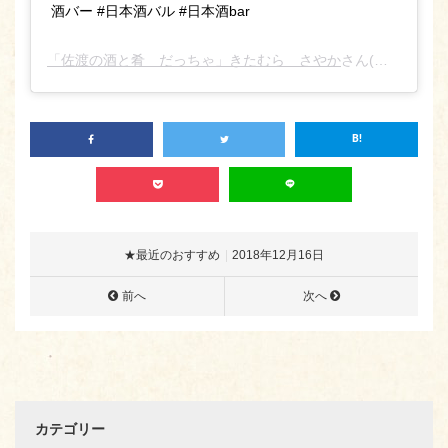
酒バー #日本酒バル #日本酒bar
「佐渡の酒と肴 だっちゃ」きたむら さやか
さん(@sado_daccha_sa_ya_ka_)がシェアした投稿 –
★最近のおすすめ
2018年12月16日
前へ
次へ
カテゴリー