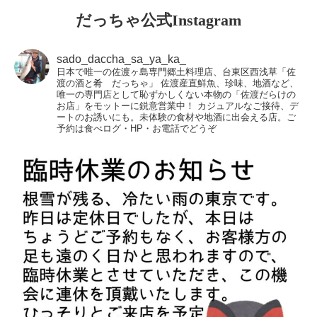
だっちゃ公式Instagram
sado_daccha_sa_ya_ka_
日本で唯一の佐渡ヶ島専門郷土料理店、台東区西浅草「佐
渡の酒と肴 だっちゃ」
佐渡産直鮮魚、珍味、地酒など、
唯一の専門店として恥ずかしくない本物の「佐渡だらけの
お店」をモットーに鋭意営業中！
カジュアルなご接待、デ
ートのお誘いにも。未体験の食材や地酒に出会える店。ご
予約は食べログ・HP・お電話でどうぞ