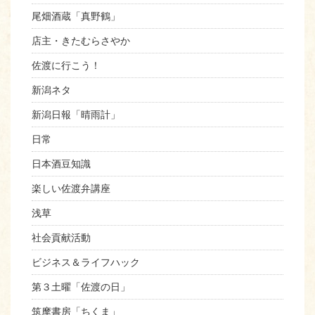
尾畑酒蔵「真野鶴」
店主・きたむらさやか
佐渡に行こう！
新潟ネタ
新潟日報「晴雨計」
日常
日本酒豆知識
楽しい佐渡弁講座
浅草
社会貢献活動
ビジネス＆ライフハック
第３土曜「佐渡の日」
筑摩書房「ちくま」