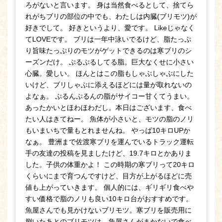
ろがないと言います。 身は当然食べるとして、捨てら
れがちブリの部位の中でも、わたしは内臓(ブリモツ)が
好きでして。 好きというより、愛です。 Likeじゃなく
てLOVEです。 ブリは一年中泳いでるけど、脂たっぷ
り旨味たっぷりのモツがゲットできるのは寒ブリのシ
ーズンだけ。 ぷるぷるしてる脂。巨大なくせに小さい
心臓。愛しい。 ほんとはこの脂もしゃぶしゃぶにした
いけど、ブリしゃぶに添えるほどには量が取れないの
よなぁ。 ぷるんぷるんの脂がサイコー甘くてうまい。
あったかいとほわほわだし。本日はございます、食べ
たい人はきてねー。 魚体が小さいと、モツの脂のノリ
もいまいちで量もとれませんね。 やっぱ10キロUPか
なぁ。 豊洲まで佐渡寒ブリを運んでいるトラック運転
手の友達の投稿を見ましたけど、19.7キロとかありま
した。子供の体重かよ！ この時期の寒ブリって20キロ
くらいにまで育つんですけど、目方が上がるほどに売
値も上がっていきます。 個人的には、ギリギリ食べや
すい価格で脂のノリも良い10キロ台がおすすめです。
魚屋さんでも見かけないブリモツ。寒ブリを販売用に
捌いたあとのブリモツは、魚屋さんがまかないで食べ