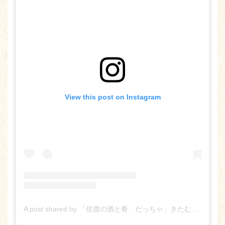
View this post on Instagram
A post shared by 「佐渡の酒と肴 だっちゃ」きたむら さやか (@sado_daccha_sa_ya_ka_)