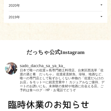
2020年
2019年
だっちゃ公式Instagram
sado_daccha_sa_ya_ka_
日本で唯一の佐渡ヶ島専門郷土料理店、台東区西浅草「佐
渡の酒と肴 だっちゃ」
佐渡産直鮮魚、珍味、地酒など、
唯一の専門店として恥ずかしくない本物の「佐渡だらけの
お店」をモットーに鋭意営業中！
カジュアルなご接待、デ
ートのお誘いにも。未体験の食材や地酒に出会える店。ご
予約は食べログ・HP・お電話でどうぞ