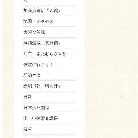
加藤酒造店「金鶴」
地図・アクセス
天領盃酒蔵
尾畑酒蔵「真野鶴」
店主・きたむらさやか
佐渡に行こう！
新潟ネタ
新潟日報「晴雨計」
日常
日本酒豆知識
楽しい佐渡弁講座
浅草