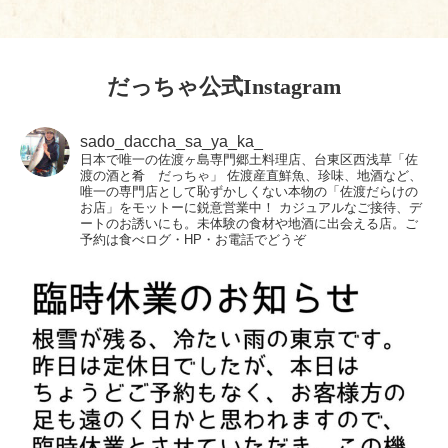
だっちゃ公式Instagram
sado_daccha_sa_ya_ka_
日本で唯一の佐渡ヶ島専門郷土料理店、台東区西浅草「佐
渡の酒と肴 だっちゃ」
佐渡産直鮮魚、珍味、地酒など、
唯一の専門店として恥ずかしくない本物の「佐渡だらけの
お店」をモットーに鋭意営業中！
カジュアルなご接待、デ
ートのお誘いにも。未体験の食材や地酒に出会える店。ご
予約は食べログ・HP・お電話でどうぞ