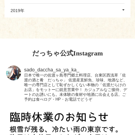
2019年
だっちゃ公式Instagram
sado_daccha_sa_ya_ka_
日本で唯一の佐渡ヶ島専門郷土料理店、台東区西浅草「佐
渡の酒と肴 だっちゃ」
佐渡産直鮮魚、珍味、地酒など、
唯一の専門店として恥ずかしくない本物の「佐渡だらけの
お店」をモットーに鋭意営業中！
カジュアルなご接待、デ
ートのお誘いにも。未体験の食材や地酒に出会える店。ご
予約は食べログ・HP・お電話でどうぞ