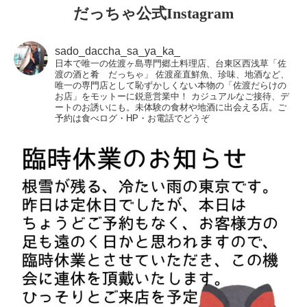
だっちゃ公式Instagram
sado_daccha_sa_ya_ka_
日本で唯一の佐渡ヶ島専門郷土料理店、台東区西浅草「佐
渡の酒と肴 だっちゃ」
佐渡産直鮮魚、珍味、地酒など、
唯一の専門店として恥ずかしくない本物の「佐渡だらけの
お店」をモットーに鋭意営業中！
カジュアルなご接待、デ
ートのお誘いにも。未体験の食材や地酒に出会える店。ご
予約は食べログ・HP・お電話でどうぞ