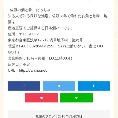
–佐渡の酒と肴 だっちゃ–
知る人ぞ知る良好な漁場、佐渡ヶ島で漁れたお魚と珍味、地
酒を、
産地直送でご提供する日本酒バーです。
住所：〒111-0032
東京都台東区浅草1-1-12 浅草地下街 第六号
電話＆FAX：03-3844-4255 （SaYaは酔い酔い、夜に GO
GO！）
営業時間：18時～終電（LO:11時00分）
店休日：不定
URL：http://da-cha.net/
店主のブログ
2010年03月03日