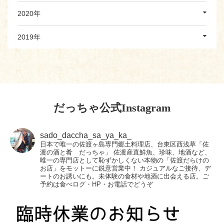
2020年
2019年
だっちゃ公式Instagram
sado_daccha_sa_ya_ka_
日本で唯一の佐渡ヶ島専門郷土料理店、台東区西浅草「佐
渡の酒と肴 だっちゃ」
佐渡産直鮮魚、珍味、地酒など、
唯一の専門店として恥ずかしくない本物の「佐渡だらけの
お店」をモットーに鋭意営業中！
カジュアルなご接待、デ
ートのお誘いにも。未体験の食材や地酒に出会える店。ご
予約は食べログ・HP・お電話でどうぞ