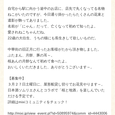
自宅から駅に向かう途中のお店に、店先で丸くなってる名物
ねこがいたのですが、今日通り掛かったらたくさんの花束と
遺影が飾ってありました。
名前が「にゃん」だって、亡くなって初めて知ったよ。
愛されねこちゃんだね。
22歳の大往生、うちの猫にも長生きして欲しいものだ。
中華街の旧正月に行ったお客様がたから頂き物しました。
ぶたまん、月餅、豚の耳～。
桜あんの月餅なんて初めて食べたよ。
おいしくいただきました、ありがとうございます～。
【募集中】
３月２７日土曜日に、屋形船貸し切りでお花見やります～。
日本酒ソムリエさんとコラボで「桜と地酒」を楽しんでいた
だける予定です。
詳細はmixiコミュニティをチェック！
http://mixi.jp/view_event.pl?id=50895974&comm_id=4443006