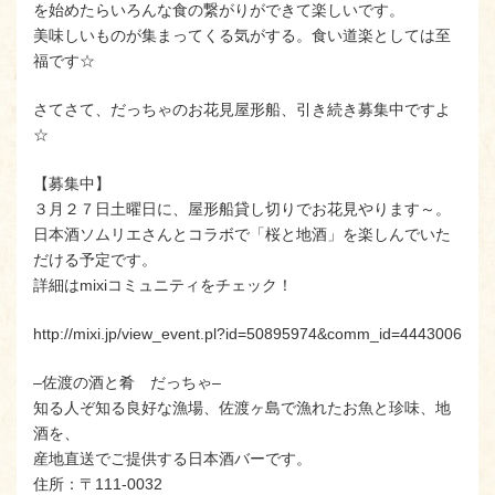
を始めたらいろんな食の繋がりができて楽しいです。
美味しいものが集まってくる気がする。食い道楽としては至
福です☆
さてさて、だっちゃのお花見屋形船、引き続き募集中ですよ
☆
【募集中】
３月２７日土曜日に、屋形船貸し切りでお花見やります～。
日本酒ソムリエさんとコラボで「桜と地酒」を楽しんでいた
だける予定です。
詳細はmixiコミュニティをチェック！
http://mixi.jp/view_event.pl?id=50895974&comm_id=4443006
–佐渡の酒と肴 だっちゃ–
知る人ぞ知る良好な漁場、佐渡ヶ島で漁れたお魚と珍味、地
酒を、
産地直送でご提供する日本酒バーです。
住所：〒111-0032