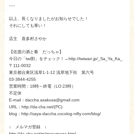
‐‐‐‐
以上、長くなりましたがお知らせでした！
それにしても寒い！
店主 喜多村さやか
【佐渡の酒と肴 だっちゃ】
今日の「twi割」をチェック！→http://twiwari.jp/_Sa_Ya_Ka_
〒111-0032
東京都台東区浅草1-1-12 浅草地下街 第六号
03-3844-4255
営業時間：18時～終電（LO:23時）
不定休
E-mail：daccha.asakusa@gmail.com
URL：http://da-cha.net/(PC)
blog：http://saya-daccha.cocolog-nifty.com/blog/
↓ メルマガ登録 ↓
http://da-cha.net/m/merumaga.html