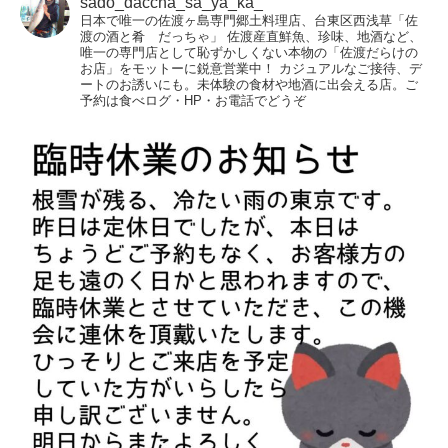
sado_daccha_sa_ya_ka_
日本で唯一の佐渡ヶ島専門郷土料理店、台東区西浅草「佐
渡の酒と肴 だっちゃ」
佐渡産直鮮魚、珍味、地酒など、
唯一の専門店として恥ずかしくない本物の「佐渡だらけの
お店」をモットーに鋭意営業中！
カジュアルなご接待、デ
ートのお誘いにも。未体験の食材や地酒に出会える店。ご
予約は食べログ・HP・お電話でどうぞ