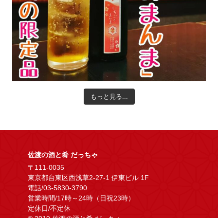
もっと見る...
佐渡の酒と肴 だっちゃ
〒111-0035
東京都台東区西浅草2-27-1 伊東ビル 1F
電話/03-5830-3790
営業時間/17時～24時（日祝23時）
定休日/不定休