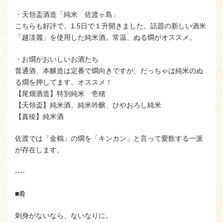
・天領盃酒造「純米 佐渡ヶ島」
こちらも好評で、1.5日で１升開きました。話題の新しい酒米
「越淡麗」を使用した純米酒。常温、ぬる燗がオススメ。
・お燗がおいしいお酒たち
普通酒、本醸造は定番で燗向きですが、だっちゃは純米のぬ
る燗を押してます。オススメ！
【尾畑酒造】特別純米 壱穂
【天領盃】純米酒、純米吟醸、ひやおろし純米
【真稜】純米酒
佐渡では「金鶴」の燗を「キンカン」と言って愛飲する一派
が存在します。
‐‐‐‐
■肴
刺身がないなら、ないなりに。