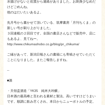
水揚げがないと佐渡から連絡がありました。お刺身少なめだ
けどごめんね。
他のはだいたいあるよ。
先月号から書かせて頂いている、筑摩書房「月刊ちくま」の
新しい号が刷り上がりました。
３回連載の２回目です。全国の書店さんなどで販売中。店に
もあるよ、見てねー。
http://www.chikumashobo.co.jp/blog/pr_chikuma/
ご縁があって、新潟日報さんの書籍にも寄稿させていただく
ことになりました。またご報告しますね。
‐‐
■酒
・天領盃酒造「YK35 純米大吟醸」
日本酒の最高峰と言われる素材と製法。高いですけどうまい
です。順調に飲み尽くされ、本日からニューボトルの予定。