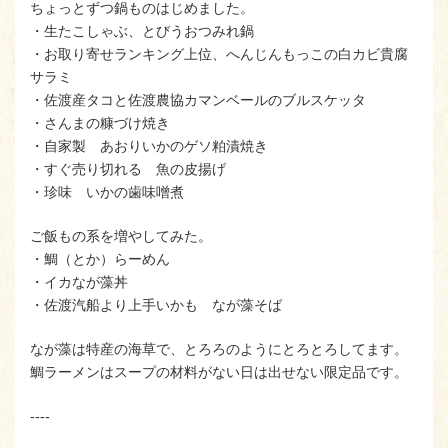
ちょっとずつ鍋ものはじめました。
・生たこしゃぶ、とびうおつみれ鍋
・お取り寄せランキング上位、へんじんもっこの白カビ貴腐
サラミ
・佐渡産タコと佐渡農協カマンベールのブルスケッタ
・さんまの糠づけ焼き
・自家製 あおりいかのゲソ粕漬焼き
・すぐ売り切れる 魚の皮揚げ
・珍味 いかの歯味噌煮
ご飯もの系を増やしてみた。
・鯛（とか）らーめん
・イカなが藻丼
・佐渡汽船より上手いかも なが藻そば
なが藻は特産の海草で、とろろのようにとろとろしてます。
鯛ラーメンはスープの材料がない日は出せない限定品です。
‐‐‐‐