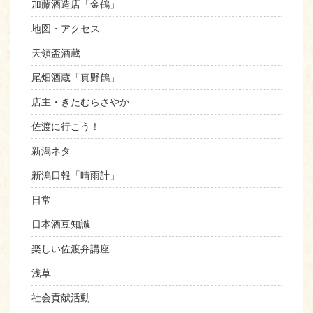
加藤酒造店「金鶴」
地図・アクセス
天領盃酒蔵
尾畑酒蔵「真野鶴」
店主・きたむらさやか
佐渡に行こう！
新潟ネタ
新潟日報「晴雨計」
日常
日本酒豆知識
楽しい佐渡弁講座
浅草
社会貢献活動