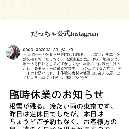
だっちゃ公式Instagram
sado_daccha_sa_ya_ka_
日本で唯一の佐渡ヶ島専門郷土料理店、台東区西浅草「佐
渡の酒と肴 だっちゃ」
佐渡産直鮮魚、珍味、地酒など、
唯一の専門店として恥ずかしくない本物の「佐渡だらけの
お店」をモットーに鋭意営業中！
カジュアルなご接待、デ
ートのお誘いにも。未体験の食材や地酒に出会える店。ご
予約は食べログ・HP・お電話でどうぞ