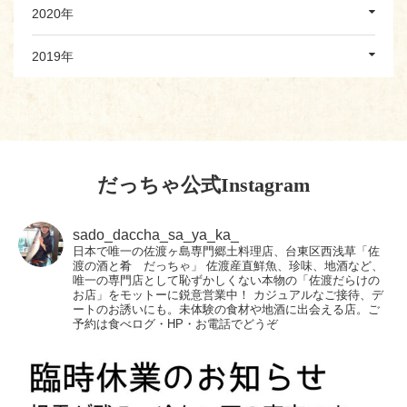
2020年
2019年
だっちゃ公式Instagram
sado_daccha_sa_ya_ka_
日本で唯一の佐渡ヶ島専門郷土料理店、台東区西浅草「佐
渡の酒と肴 だっちゃ」
佐渡産直鮮魚、珍味、地酒など、
唯一の専門店として恥ずかしくない本物の「佐渡だらけの
お店」をモットーに鋭意営業中！
カジュアルなご接待、デ
ートのお誘いにも。未体験の食材や地酒に出会える店。ご
予約は食べログ・HP・お電話でどうぞ