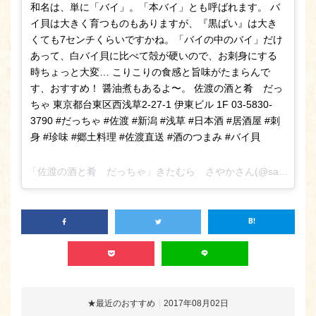
和名は、単に「バイ」。「本バイ」とも呼ばれます。 バ
イ貝は大きく育つものもありますが、『黒ばい』は大き
くても7センチくらいですかね。「バイの中のバイ」だけ
あって、白バイ貝に比べて殻が硬いので、お刺身にする
時ちょっと大変… こりこりの食感と旨味がたまらんで
す、おすすめ！ 醤油煮もあるよ〜。 佐渡の酒と肴 だっ
ちゃ 東京都台東区西浅草2-27-1 伊東ビル 1F 03-5830-
3790 #だっちゃ #佐渡 #新潟 #浅草 #日本酒 #居酒屋 #刺
身 #珍味 #郷土料理 #佐渡直送 #酒のつまみ #バイ貝
「佐渡の酒と肴 だっちゃ」きたむら さやかさん(@sado_daccha_sa_ya_ka_)がシェアした投稿 –
★最近のおすすめ
2017年08月02日