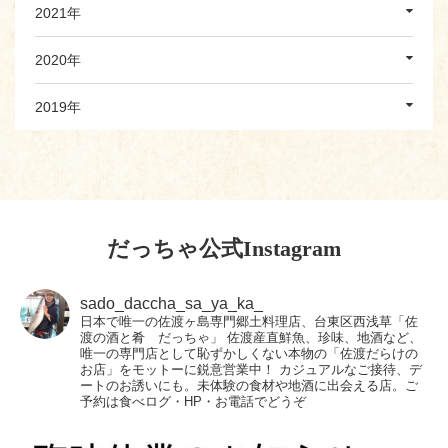
2021年
2020年
2019年
だっちゃ公式Instagram
sado_daccha_sa_ya_ka_
日本で唯一の佐渡ヶ島専門郷土料理店、台東区西浅草「佐
渡の酒と肴 だっちゃ」
佐渡産直鮮魚、珍味、地酒など、
唯一の専門店として恥ずかしくない本物の「佐渡だらけの
お店」をモットーに鋭意営業中！
カジュアルなご接待、デ
ートのお誘いにも。未体験の食材や地酒に出会える店。ご
予約は食べログ・HP・お電話でどうぞ