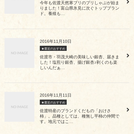
今年も佐渡天然寒ブリのブリしゃぶが始ま
りました！富山県氷見に次ぐトップブラン
ド。養殖も…
2016年11月10日
★最近のおすすめ
佐渡市・羽茂大崎の美味しい銀杏、届きま
した！塩煎り銀杏、揚げ銀杏♪剥くのも楽
しいんだぁ…
2016年11月11日
★最近のおすすめ
佐渡特産のブランドくだもの「おけさ
柿」。品種としては、種無し平柿の仲間で
す。地元ではこ…