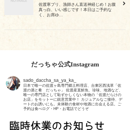
佐渡寒ブリ、漁師さん直送神経じめ！お腹
真っ白、いい感じです！本日はご予約な
く、お席ゆ…
だっちゃ公式Instagram
sado_daccha_sa_ya_ka_
日本で唯一の佐渡ヶ島専門郷土料理店、台東区西浅草「佐
渡の酒と肴 だっちゃ」
佐渡産直鮮魚、珍味、地酒など、
唯一の専門店として恥ずかしくない本物の「佐渡だらけの
お店」をモットーに鋭意営業中！
カジュアルなご接待、デ
ートのお誘いにも。未体験の食材や地酒に出会える店。ご
予約は食べログ・HP・お電話でどうぞ