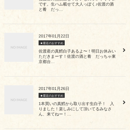
です。生ハム載せて大人っぽく♪佐渡の酒
と肴 だっ…
2017年01月22日
★最近のおすすめ
佐渡産の真鱈白子あるよ〜！明日お休みい
ただきまーす！佐渡の酒と肴 だっちゃ東
京都台…
2017年01月26日
★最近のおすすめ
1本買いの真鱈から取り出す生白子！ 入
りました！楽しみにして頂いてるみなさ
ん、来てねー！…