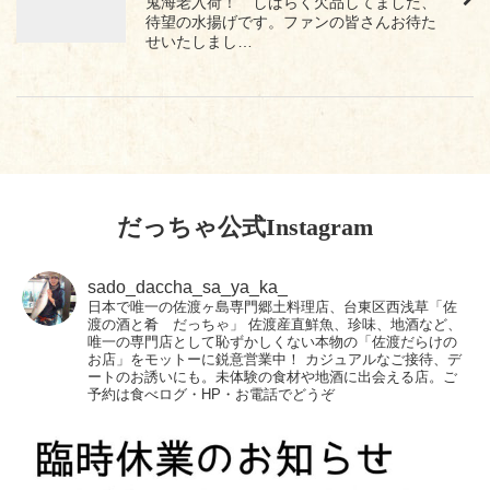
鬼海老入荷！ しばらく欠品してました、
待望の水揚げです。ファンの皆さんお待た
せいたしまし…
だっちゃ公式Instagram
sado_daccha_sa_ya_ka_
日本で唯一の佐渡ヶ島専門郷土料理店、台東区西浅草「佐
渡の酒と肴 だっちゃ」
佐渡産直鮮魚、珍味、地酒など、
唯一の専門店として恥ずかしくない本物の「佐渡だらけの
お店」をモットーに鋭意営業中！
カジュアルなご接待、デ
ートのお誘いにも。未体験の食材や地酒に出会える店。ご
予約は食べログ・HP・お電話でどうぞ