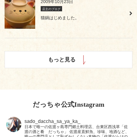
2009年10月23日
店主のブログ
猫鍋はじめました。
もっと見る
だっちゃ公式Instagram
sado_daccha_sa_ya_ka_
日本で唯一の佐渡ヶ島専門郷土料理店、台東区西浅草「佐
渡の酒と肴 だっちゃ」
佐渡産直鮮魚、珍味、地酒など、
唯一の専門店として恥ずかしくない本物の「佐渡だらけの