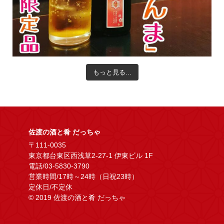
もっと見る...
佐渡の酒と肴 だっちゃ
〒111-0035
東京都台東区西浅草2-27-1 伊東ビル 1F
電話/03-5830-3790
営業時間/17時～24時（日祝23時）
定休日/不定休
© 2019 佐渡の酒と肴 だっちゃ