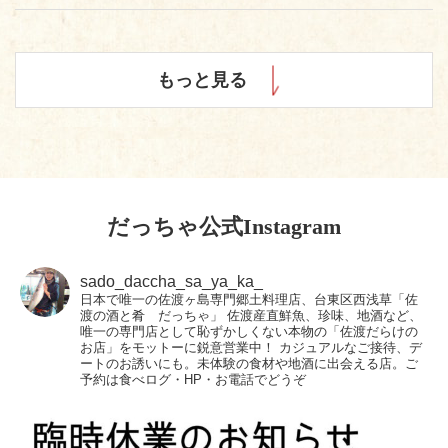
もっと見る
だっちゃ公式Instagram
sado_daccha_sa_ya_ka_
日本で唯一の佐渡ヶ島専門郷土料理店、台東区西浅草「佐
渡の酒と肴 だっちゃ」
佐渡産直鮮魚、珍味、地酒など、
唯一の専門店として恥ずかしくない本物の「佐渡だらけの
お店」をモットーに鋭意営業中！
カジュアルなご接待、デ
ートのお誘いにも。未体験の食材や地酒に出会える店。ご
予約は食べログ・HP・お電話でどうぞ