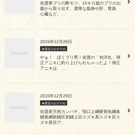
佐渡寒ブリの酢モツ。10キロ超のブリのお
腹から取り出す、濃厚な脂身や肝、胃袋、
心臓など。…
2015年12月26日
★最近のおすすめ
やぁ！ ぼくブリ男！佐渡の「旬洋丸」弾
正アニキに釣り上げられちゃったよ！弾正
アニキは、…
2015年12月29日
★最近のおすすめ
佐渡産天然カンパチ。顎口上綱硬骨魚綱条
鰭亜綱新鰭区刺鰭上目スズキ系スズキ目ス
ズキ亜目ア…