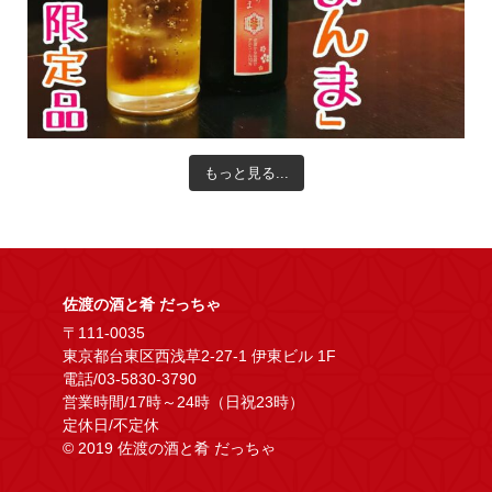
もっと見る...
佐渡の酒と肴 だっちゃ
〒111-0035
東京都台東区西浅草2-27-1 伊東ビル 1F
電話/03-5830-3790
営業時間/17時～24時（日祝23時）
定休日/不定休
© 2019 佐渡の酒と肴 だっちゃ