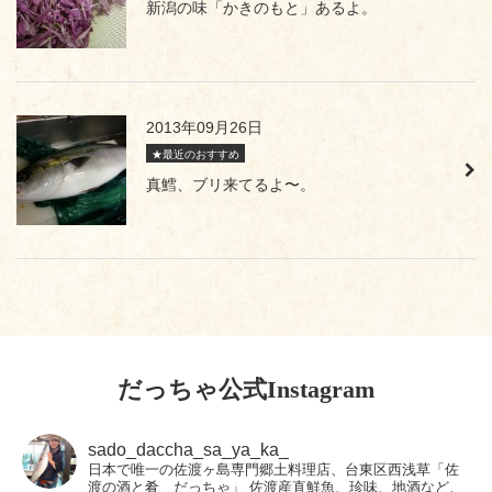
新潟の味「かきのもと」あるよ。
2013年09月26日
★最近のおすすめ
真鱈、ブリ来てるよ〜。
だっちゃ公式Instagram
sado_daccha_sa_ya_ka_
日本で唯一の佐渡ヶ島専門郷土料理店、台東区西浅草「佐
渡の酒と肴 だっちゃ」
佐渡産直鮮魚、珍味、地酒など、