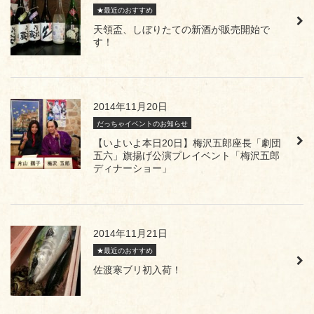
★最近のおすすめ
天領盃、しぼりたての新酒が販売開始で
す！
2014年11月20日
だっちゃイベントのお知らせ
【いよいよ本日20日】梅沢五郎座長「劇団
五六」旗揚げ公演プレイベント「梅沢五郎
ディナーショー」
2014年11月21日
★最近のおすすめ
佐渡寒ブリ初入荷！