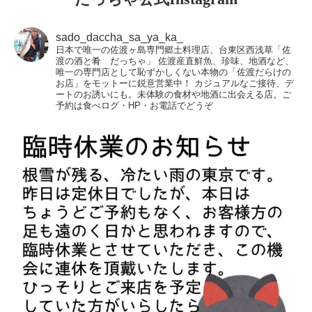
sado_daccha_sa_ya_ka_
日本で唯一の佐渡ヶ島専門郷土料理店、台東区西浅草「佐
渡の酒と肴 だっちゃ」
佐渡産直鮮魚、珍味、地酒など、
唯一の専門店として恥ずかしくない本物の「佐渡だらけの
お店」をモットーに鋭意営業中！
カジュアルなご接待、デ
ートのお誘いにも。未体験の食材や地酒に出会える店。ご
予約は食べログ・HP・お電話でどうぞ