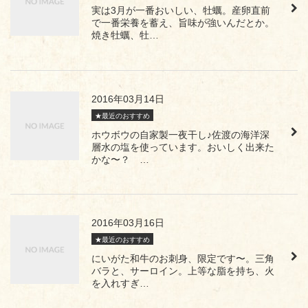
実は3月が一番おいしい、牡蠣。産卵直前
で一番栄養を蓄え、旨味が強いんだとか。
焼き牡蠣、牡…
2016年03月14日
★最近のおすすめ
ホウボウの自家製一夜干し♪佐渡の海洋深
層水の塩を使っています。おいしく出来た
かな〜？ …
2016年03月16日
★最近のおすすめ
にいがた和牛のお刺身、限定です〜。三角
バラと、サーロイン。上等な脂を持ち、火
を入れすぎ…