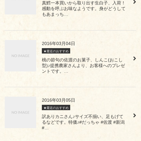
真鱈一本買いから取り出す生白子、入荷！
感動を呼ぶお味なようです。身がどうして
もあまっち…
2016年03月04日
★最近のおすすめ
桃の節句の佐渡のお菓子、しんこ(おこし
型)♪提携農家さんより、お客様へのプレゼ
ントです。…
2016年03月05日
★最近のおすすめ
訳ありカニさん♪サイズ不揃い、足もげて
るなどです。特価♪#だっちゃ #佐渡 #新潟
#…