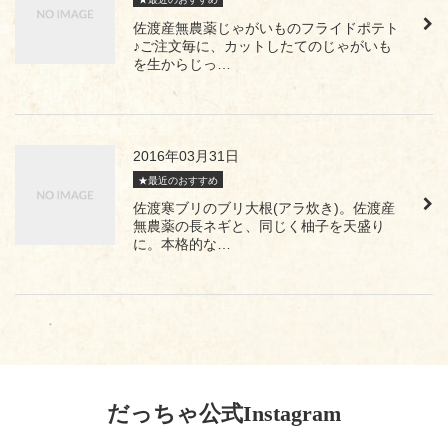
佐渡産無農薬じゃがいものフライドポテト
♪ご注文毎に、カットしたてのじゃがいも
を生からじっ…
2016年03月31日
★最近のおすすめ
佐渡寒ブリのブリ大根(アラ炊き)。佐渡産
無農薬の長ネギと、同じく柚子を天盛り
に。本格的な…
だっちゃ公式Instagram