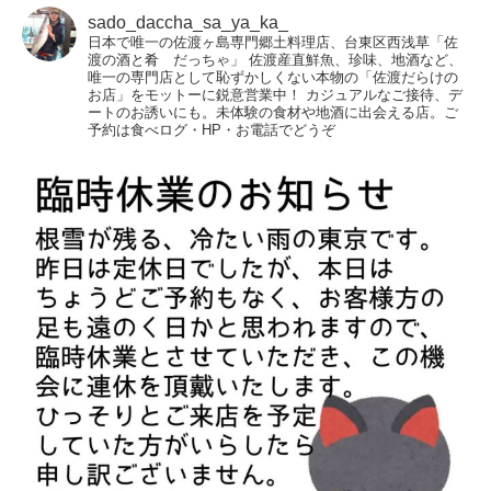
sado_daccha_sa_ya_ka_
日本で唯一の佐渡ヶ島専門郷土料理店、台東区西浅草「佐
渡の酒と肴 だっちゃ」
佐渡産直鮮魚、珍味、地酒など、
唯一の専門店として恥ずかしくない本物の「佐渡だらけの
お店」をモットーに鋭意営業中！
カジュアルなご接待、デ
ートのお誘いにも。未体験の食材や地酒に出会える店。ご
予約は食べログ・HP・お電話でどうぞ