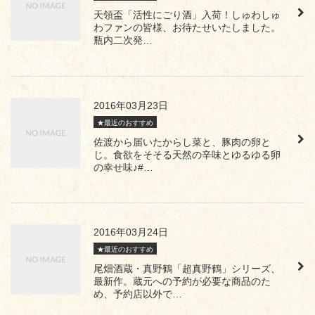
天領盃「活性にごり酒」入荷！しゅわしゅ
わファンの皆様、お待たせいたしました。
瓶内二次発…
2016年03月23日
★最近のおすすめ
佐渡から届いたからし菜と、豚肉の卵と
じ。食欲をそそる天然の辛味とゆるゆる卵
の幸せ味♪#…
2016年03月24日
★最近のおすすめ
尾畑酒蔵・真野鶴「超真野鶴」シリーズ、
最新作。蔵元への予約が必要な商品のた
め、予約店以外で…