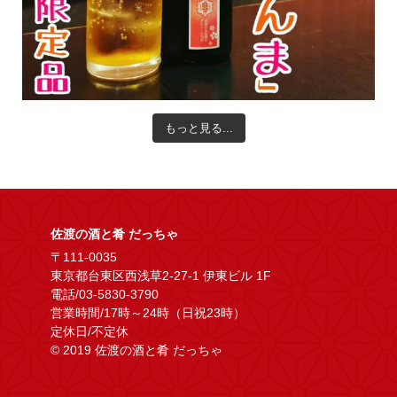
もっと見る...
佐渡の酒と肴 だっちゃ
〒111-0035
東京都台東区西浅草2-27-1 伊東ビル 1F
電話/03-5830-3790
営業時間/17時～24時（日祝23時）
定休日/不定休
© 2019 佐渡の酒と肴 だっちゃ