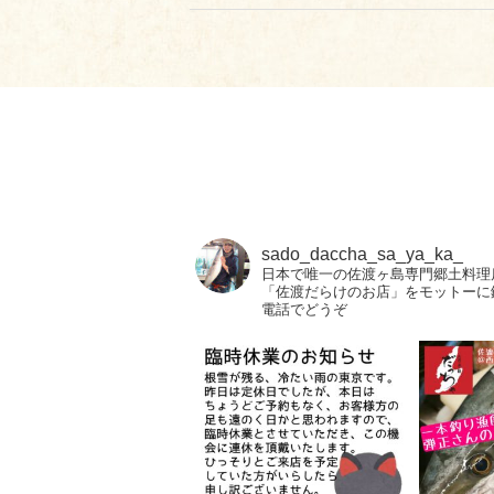
sado_daccha_sa_ya_ka_
日本で唯一の佐渡ヶ島専門郷土料理
「佐渡だらけのお店」をモットーに
電話でどうぞ