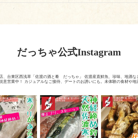
だっちゃ公式Instagram
店、台東区西浅草「佐渡の酒と肴 だっちゃ」
佐渡産直鮮魚、珍味、地酒な
鋭意営業中！
カジュアルなご接待、デートのお誘いにも。未体験の食材や地