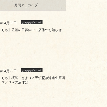
月間アーカイブ
1年04月06日
お知らせﾀﾞｲｼﾞｪｽﾄ
っちゃ】佐渡の日募集中／店休のお知らせ
1年04月22日
お知らせﾀﾞｲｼﾞｪｽﾄ
っちゃ】桜鯛、さより／天領盃無濾過生原酒
ーズ／ＧＷの店休は