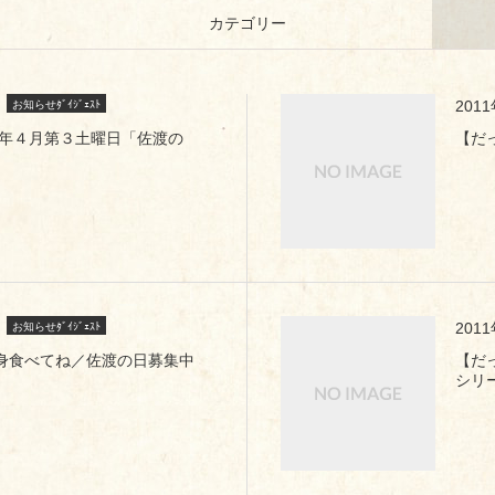
カテゴリー
201
お知らせﾀﾞｲｼﾞｪｽﾄ
1年４月第３土曜日「佐渡の
【だ
201
お知らせﾀﾞｲｼﾞｪｽﾄ
身食べてね／佐渡の日募集中
【だ
シリ