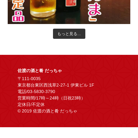
もっと見る...
佐渡の酒と肴 だっちゃ
〒111-0035
東京都台東区西浅草2-27-1 伊東ビル 1F
電話/03-5830-3790
営業時間/17時～24時（日祝23時）
定休日/不定休
© 2019 佐渡の酒と肴 だっちゃ