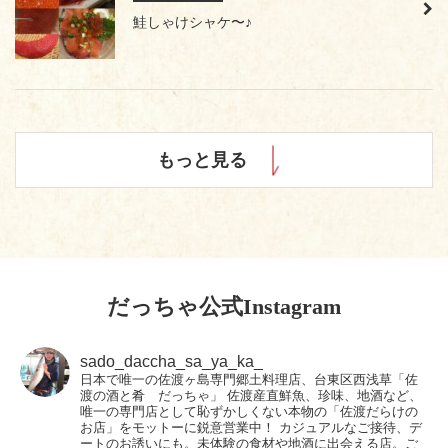
鮭しゃけシャケ〜♪
もっと見る
だっちゃ公式Instagram
sado_daccha_sa_ya_ka_
日本で唯一の佐渡ヶ島専門郷土料理店、台東区西浅草「佐
渡の酒と肴 だっちゃ」
佐渡産直鮮魚、珍味、地酒など、
唯一の専門店として恥ずかしくない本物の「佐渡だらけの
お店」をモットーに鋭意営業中！
カジュアルなご接待、デ
ートのお誘いにも。未体験の食材や地酒に出会える店。ご